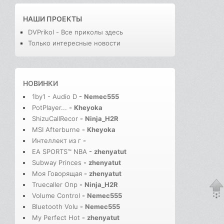
НАШИ ПРОЕКТЫ
DVPrikol - Все приколы здесь
Только интересные новости
НОВИНКИ
1by1 - Audio D
-
Nemec555
PotPlayer...
-
Kheyoka
ShizuCallRecor
-
Ninja_H2R
MSI Afterburne
-
Kheyoka
Интеллект из г
-
EA SPORTS™ NBA
-
zhenyatut
Subway Princes
-
zhenyatut
Моя Говорящая
-
zhenyatut
Truecaller Опр
-
Ninja_H2R
Volume Control
-
Nemec555
Bluetooth Volu
-
Nemec555
My Perfect Hot
-
zhenyatut