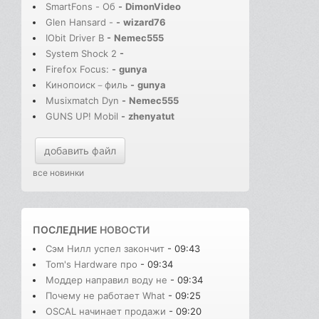
SmartFons - Об
-
DimonVideo
Glen Hansard -
-
wizard76
IObit Driver B
-
Nemec555
System Shock 2
-
Firefox Focus:
-
gunya
Кинопоиск－филь
-
gunya
Musixmatch Dyn
-
Nemec555
GUNS UP! Mobil
-
zhenyatut
добавить файл
все новинки
ПОСЛЕДНИЕ
НОВОСТИ
Сэм Нилл успел закончит
- 09:43
Tom's Hardware про
- 09:34
Моддер направил воду не
- 09:34
Почему не работает What
- 09:25
OSCAL начинает продажи
- 09:20