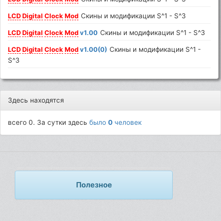
LCD
Digital
Clock
Mod
Скины и модификации S^1 - S^3
LCD
Digital
Clock
Mod
v1.00
Скины и модификации S^1 - S^3
LCD
Digital
Clock
Mod
v1.00(0)
Скины и модификации S^1 -
S^3
Здесь находятся
всего 0. За сутки здесь
было
0
человек
Полезное