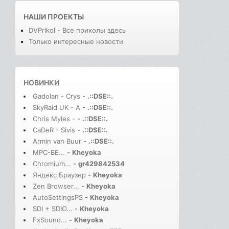
НАШИ ПРОЕКТЫ
DVPrikol - Все приколы здесь
Только интересные новости
НОВИНКИ
Gadolan - Crys
-
.::DSE::.
SkyRaid UK - A
-
.::DSE::.
Chris Myles -
-
.::DSE::.
CaDeR - Sivis
-
.::DSE::.
Armin van Buur
-
.::DSE::.
MPC-BE...
-
Kheyoka
Chromium...
-
gr429842534
Яндекс Браузер
-
Kheyoka
Zen Browser...
-
Kheyoka
AutoSettingsPS
-
Kheyoka
SDI + SDIO...
-
Kheyoka
FxSound...
-
Kheyoka