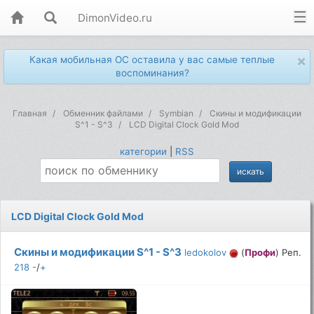
DimonVideo.ru
×
Какая мобильная ОС оставила у вас самые теплые
воспоминания?
Главная
Обменник файлами
Symbian
Скины и модификации
S^1 - S^3
LCD Digital Clock Gold Mod
категории
|
RSS
LCD Digital Clock Gold Mod
Скины и модификации S^1 - S^3
ledokolov
(
Профи
) Реп.
218
-
/
+