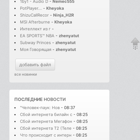
1by1 - Audio D
-
Nemec555
PotPlayer...
-
Kheyoka
ShizuCallRecor
-
Ninja_H2R
MSI Afterburne
-
Kheyoka
Интеллект из г
-
EA SPORTS™ NBA
-
zhenyatut
Subway Princes
-
zhenyatut
Моя Говорящая
-
zhenyatut
добавить файл
все новинки
ПОСЛЕДНИЕ
НОВОСТИ
"Человек-паук: Нов
- 08:37
Сбой интернета билайн с
- 08:25
Сбой интернета Мегафон
- 08:25
Сбой интернета T2 (Теле
- 08:25
Что происходит с интерн
- 08:25