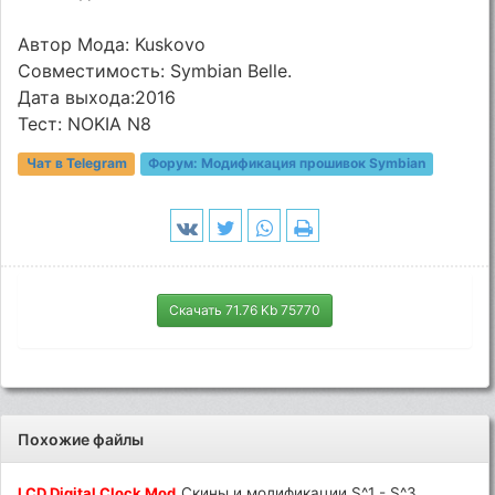
Автор Мода: Kuskovo
Coвмecтимocть: Symbian Belle.
Дата выхода:2016
Tecт: NOKIA N8
Чат в Telegram
Форум:
Модификация прошивок Symbian
Скачать 71.76 Kb 75770
Похожие файлы
LCD
Digital
Clock
Mod
Скины и модификации S^1 - S^3