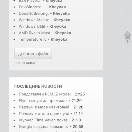
BZR Player...
-
Kheyoka
PrivWindoze...
-
Kheyoka
DoesNotBelong.
-
Kheyoka
Windows Mainte
-
Kheyoka
Windows Utilit
-
Kheyoka
AMD Ryzen Mast
-
Kheyoka
Temperature Ic
-
Kheyoka
добавить файл
все новинки
ПОСЛЕДНИЕ
НОВОСТИ
Представлен REMEZ Model
- 21:25
Flyer выпустил премиаль
- 21:20
Первый в мире квантовый
- 21:20
Почему жители одних ули
- 21:14
Журнал Time начал показ
- 21:13
Google создала карманны
- 20:58