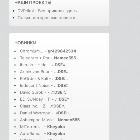
НАШИ ПРОЕКТЫ
DVPrikol - Все приколы здесь
Только интересные новости
НОВИНКИ
Chromium...
-
gr429842534
Telegram + Por
-
Nemec555
Iberian - Hidd
-
.::DSE::.
Armin van Buur
-
.::DSE::.
ReOrder & Kali
-
.::DSE::.
Indecent Noise
-
.::DSE::.
David Surok -
-
.::DSE::.
ED-SUNday - Ti
-
.::DSE::.
Claas Inc. - Z
-
.::DSE::.
Daniel Wanrooy
-
.::DSE::.
Ashampoo Music
-
Nemec555
MITorrent...
-
Kheyoka
AutoRuns...
-
Kheyoka