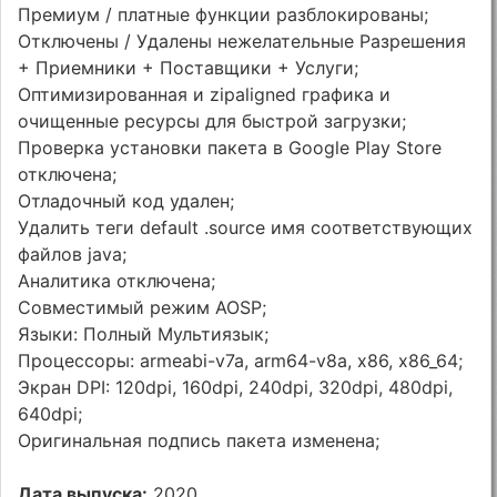
Премиум / платные функции разблокированы;
Отключены / Удалены нежелательные Разрешения
+ Приемники + Поставщики + Услуги;
Оптимизированная и zipaligned графика и
очищенные ресурсы для быстрой загрузки;
Проверка установки пакета в Google Play Store
отключена;
Отладочный код удален;
Удалить теги default .source имя соответствующих
файлов java;
Аналитика отключена;
Совместимый режим AOSP;
Языки: Полный Мультиязык;
Процессоры: armeabi-v7a, arm64-v8a, x86, x86_64;
Экран DPI: 120dpi, 160dpi, 240dpi, 320dpi, 480dpi,
640dpi;
Оригинальная подпись пакета изменена;
Дата выпуска:
2020