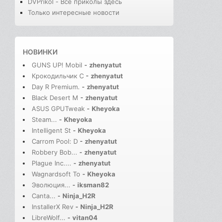
DVPrikol - Все приколы здесь
Только интересные новости
НОВИНКИ
GUNS UP! Mobil
-
zhenyatut
Крокодильчик С
-
zhenyatut
Day R Premium.
-
zhenyatut
Black Desert M
-
zhenyatut
ASUS GPUTweak
-
Kheyoka
Steam...
-
Kheyoka
Intelligent St
-
Kheyoka
Carrom Pool: D
-
zhenyatut
Robbery Bob...
-
zhenyatut
Plague Inc....
-
zhenyatut
Wagnardsoft To
-
Kheyoka
Эволюция...
-
iksman82
Canta...
-
Ninja_H2R
InstallerX Rev
-
Ninja_H2R
LibreWolf...
-
vitan04