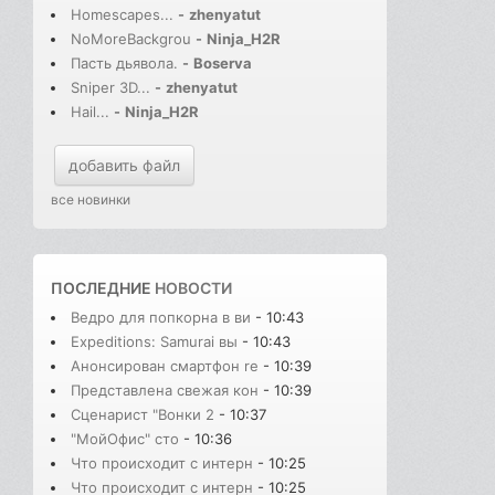
Homescapes...
-
zhenyatut
NoMoreBackgrou
-
Ninja_H2R
Пасть дьявола.
-
Boserva
Sniper 3D...
-
zhenyatut
Hail...
-
Ninja_H2R
добавить файл
все новинки
ПОСЛЕДНИЕ
НОВОСТИ
Ведро для попкорна в ви
- 10:43
Expeditions: Samurai вы
- 10:43
Анонсирован смартфон re
- 10:39
Представлена свежая кон
- 10:39
Сценарист "Вонки 2
- 10:37
"МойОфис" сто
- 10:36
Что происходит с интерн
- 10:25
Что происходит с интерн
- 10:25