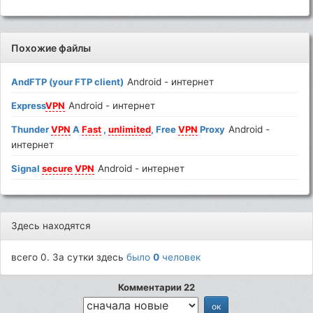
Похожие файлы
AndFTP (your FTP client)
Android - интернет
Express
VPN
Android - интернет
Thunder
VPN
A
Fast
,
unlimited
, Free
VPN
Proxy
Android -
интернет
Signal
secure
VPN
Android - интернет
Здесь находятся
всего 0. За сутки здесь
было
0
человек
Комментарии 22