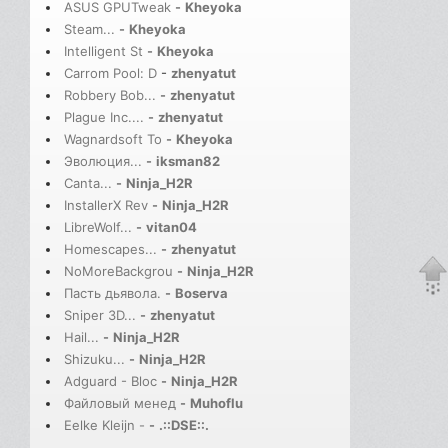
ASUS GPUTweak
-
Kheyoka
Steam...
-
Kheyoka
Intelligent St
-
Kheyoka
Carrom Pool: D
-
zhenyatut
Robbery Bob...
-
zhenyatut
Plague Inc....
-
zhenyatut
Wagnardsoft To
-
Kheyoka
Эволюция...
-
iksman82
Canta...
-
Ninja_H2R
InstallerX Rev
-
Ninja_H2R
LibreWolf...
-
vitan04
Homescapes...
-
zhenyatut
NoMoreBackgrou
-
Ninja_H2R
Пасть дьявола.
-
Boserva
Sniper 3D...
-
zhenyatut
Hail...
-
Ninja_H2R
Shizuku...
-
Ninja_H2R
Adguard - Bloc
-
Ninja_H2R
Файловый менед
-
Muhoflu
Eelke Kleijn -
-
.::DSE::.