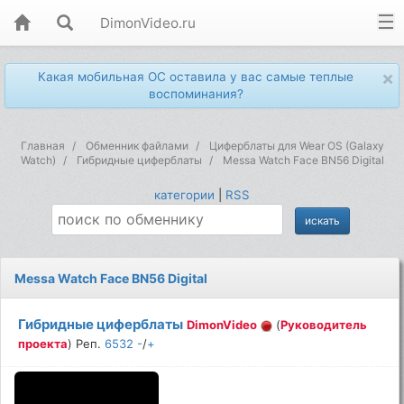
DimonVideo.ru
×
Какая мобильная ОС оставила у вас самые теплые
воспоминания?
Главная
Обменник файлами
Циферблаты для Wear OS (Galaxy
Watch)
Гибридные циферблаты
Messa Watch Face BN56 Digital
категории
|
RSS
Messa Watch Face BN56 Digital
Гибридные циферблаты
DimonVideo
(
Руководитель
проекта
) Реп.
6532
-
/
+