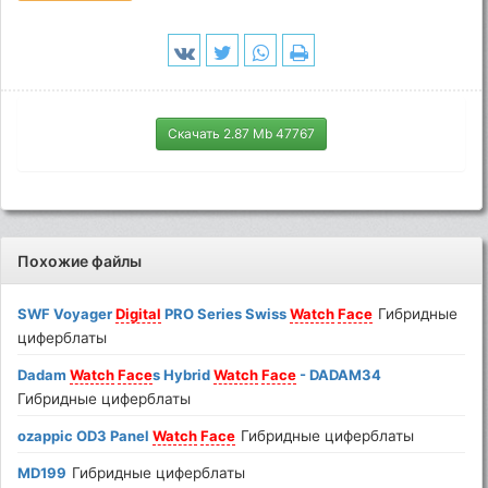
Скачать 2.87 Mb 47767
Похожие файлы
SWF Voyager
Digital
PRO Series Swiss
Watch
Face
Гибридные
циферблаты
Dadam
Watch
Face
s Hybrid
Watch
Face
- DADAM34
Гибридные циферблаты
ozappic OD3 Panel
Watch
Face
Гибридные циферблаты
MD199
Гибридные циферблаты