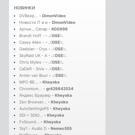
НОВИНКИ
DVBeep...
-
DimonVideo
Новости IT и и
-
DimonVideo
Артык _ Сапар
-
KG0996
Brandt Hoff -
-
.::DSE::.
Casey Allen -
-
.::DSE::.
Gadolan - Crys
-
.::DSE::.
SkyRaid UK - A
-
.::DSE::.
Chris Myles -
-
.::DSE::.
CaDeR - Sivis
-
.::DSE::.
Armin van Buur
-
.::DSE::.
MPC-BE...
-
Kheyoka
Chromium...
-
gr429842534
Яндекс Браузер
-
Kheyoka
Zen Browser...
-
Kheyoka
AutoSettingsPS
-
Kheyoka
SDI + SDIO...
-
Kheyoka
FxSound...
-
Kheyoka
1by1 - Audio D
-
Nemec555
PotPlayer...
-
Kheyoka