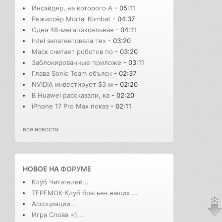
Инсайдер, на которого A
- 05:11
Режиссёр Mortal Kombat
- 04:37
Одна 48-мегапиксельная
- 04:11
Intel запатентовала тех
- 03:20
Маск считает роботов по
- 03:20
Заблокированные приложе
- 03:11
Глава Sonic Team объясн
- 02:37
NVIDIA инвестирует $3 м
- 02:20
В Huawei рассказали, ка
- 02:20
iPhone 17 Pro Max показ
- 02:11
все новости
НОВОЕ НА
ФОРУМЕ
Клуб Читателей...
ТЕРЕМОК-Клуб братьев наших ...
Ассоциации...
Игра Слова =)...