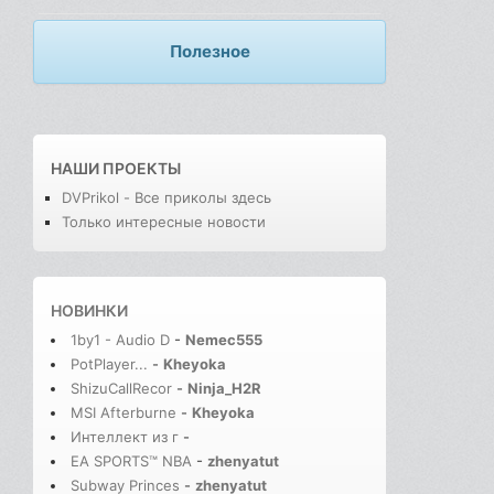
Полезное
НАШИ ПРОЕКТЫ
DVPrikol - Все приколы здесь
Только интересные новости
НОВИНКИ
1by1 - Audio D
-
Nemec555
PotPlayer...
-
Kheyoka
ShizuCallRecor
-
Ninja_H2R
MSI Afterburne
-
Kheyoka
Интеллект из г
-
EA SPORTS™ NBA
-
zhenyatut
Subway Princes
-
zhenyatut