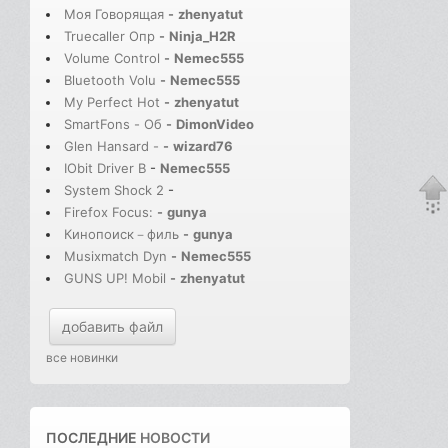
Моя Говорящая
-
zhenyatut
Truecaller Опр
-
Ninja_H2R
Volume Control
-
Nemec555
Bluetooth Volu
-
Nemec555
My Perfect Hot
-
zhenyatut
SmartFons - Об
-
DimonVideo
Glen Hansard -
-
wizard76
IObit Driver B
-
Nemec555
System Shock 2
-
Firefox Focus:
-
gunya
Кинопоиск－филь
-
gunya
Musixmatch Dyn
-
Nemec555
GUNS UP! Mobil
-
zhenyatut
добавить файл
все новинки
ПОСЛЕДНИЕ
НОВОСТИ