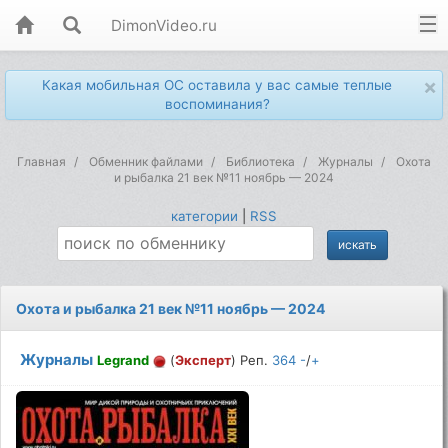
DimonVideo.ru
×
Какая мобильная ОС оставила у вас самые теплые
воспоминания?
Главная
Обменник файлами
Библиотека
Журналы
Охота
и рыбалка 21 век №11 ноябрь — 2024
категории
|
RSS
Охота и рыбалка 21 век №11 ноябрь — 2024
Журналы
Legrand
(
Эксперт
) Реп.
364
-
/
+