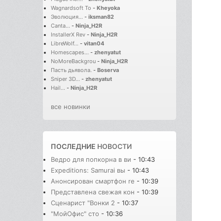
Wagnardsoft To
-
Kheyoka
Эволюция...
-
iksman82
Canta...
-
Ninja_H2R
InstallerX Rev
-
Ninja_H2R
LibreWolf...
-
vitan04
Homescapes...
-
zhenyatut
NoMoreBackgrou
-
Ninja_H2R
Пасть дьявола.
-
Boserva
Sniper 3D...
-
zhenyatut
Hail...
-
Ninja_H2R
все новинки
ПОСЛЕДНИЕ
НОВОСТИ
Ведро для попкорна в ви
- 10:43
Expeditions: Samurai вы
- 10:43
Анонсирован смартфон re
- 10:39
Представлена свежая кон
- 10:39
Сценарист "Вонки 2
- 10:37
"МойОфис" сто
- 10:36