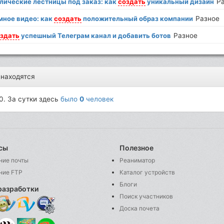
лические лестницы под заказ: как
создать
уникальный дизайн
Р
мное видео: как
создать
положительный образ компании
Разное
здать
успешный Телеграм канал и добавить ботов
Разное
 находятся
0. За сутки здесь
было
0
человек
сы
Полезное
ние почты
Реаниматор
ние FTP
Каталог устройств
Блоги
разработки
Поиск участников
Доска почета