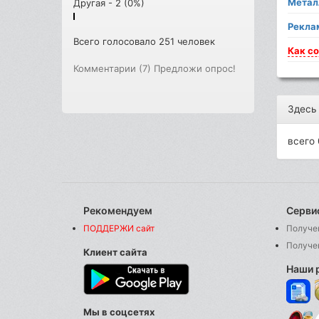
Метал
Другая - 2 (0%)
Рекла
Всего голосовало 251 человек
Как
со
Комментарии (7)
Предложи опрос!
Здесь
всего 
Рекомендуем
Серви
ПОДДЕРЖИ сайт
Получе
Получе
Клиент сайта
Наши 
Мы в соцсетях