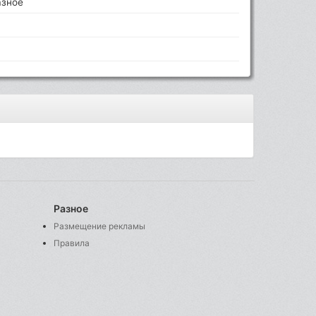
азное
Разное
Размещение рекламы
Правила