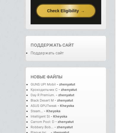
ПОДДЕРЖАТЬ САЙТ
Поддержать сайт
НОВЫЕ ФАЙЛЫ
GUNS UP! Mobil
-
zhenyatut
Крокодильчик С
-
zhenyatut
Day R Premium.
-
zhenyatut
Black Desert M
-
zhenyatut
ASUS GPUTweak
-
Kheyoka
Steam...
-
Kheyoka
Intelligent St
-
Kheyoka
Carrom Pool: D
-
zhenyatut
Robbery Bob...
-
zhenyatut
Plague Inc....
-
zhenyatut