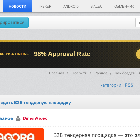
НОВОСТИ
ТРЕКЕР
ANDROID
ВИДЕО
ОБМЕННИК
рироваться
Главная
Новости
Разное
Как создать 
категории
|
RSS
оздать B2B тендерную площадку
азное
DimonVideo
B2B тендерная площадка — это э