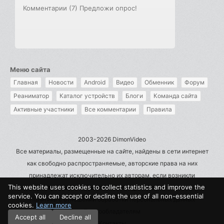
Комментарии (7)
Предложи опрос!
Меню сайта
Главная
Новости
Android
Видео
Обменник
Форум
Реаниматор
Каталог устройств
Блоги
Команда сайта
Активные участники
Все комментарии
Правила
2003-2026 DimonVideo
Все материалы, размещенные на сайте, найдены в сети интернет
как свободно распространяемые, авторские права на них
принадлежат исключительно их авторам, если возникли
This website uses cookies to collect statistics and improve the
претензии - пишите на admin@dimonvideo.ru
service. You can accept or decline the use of all non-essential
Политика в отношении обработки персональных данных
cookies.
Learn more
Правообладателям
Accept all
Decline all
Контакты