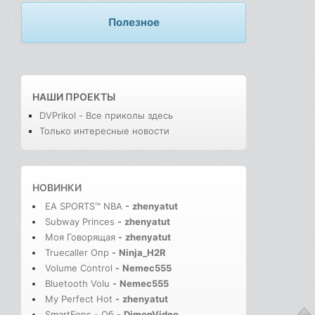
Полезное
НАШИ ПРОЕКТЫ
DVPrikol - Все приколы здесь
Только интересные новости
НОВИНКИ
EA SPORTS™ NBA
-
zhenyatut
Subway Princes
-
zhenyatut
Моя Говорящая
-
zhenyatut
Truecaller Опр
-
Ninja_H2R
Volume Control
-
Nemec555
Bluetooth Volu
-
Nemec555
My Perfect Hot
-
zhenyatut
SmartFons - Об
-
DimonVideo