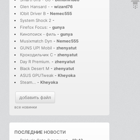
Glen Hansard -
-
wizard76
IObit Driver B
-
Nemec555
System Shock 2
-
Firefox Focus:
-
gunya
Кинопоиск－филь
-
gunya
Musixmatch Dyn
-
Nemec555
GUNS UP! Mobil
-
zhenyatut
Крокодильчик С
-
zhenyatut
Day R Premium.
-
zhenyatut
Black Desert M
-
zhenyatut
ASUS GPUTweak
-
Kheyoka
Steam...
-
Kheyoka
добавить файл
все новинки
ПОСЛЕДНИЕ
НОВОСТИ