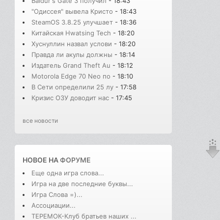
Baldur's Gate 3 получил
- 18:43
"Одиссея" вывела Кристо
- 18:43
SteamOS 3.8.25 улучшает
- 18:36
Китайская Hwatsing Tech
- 18:20
Хуснуллин назвал услови
- 18:20
Правда ли акулы должны
- 18:14
Издатель Grand Theft Au
- 18:12
Motorola Edge 70 Neo по
- 18:10
В Сети определили 25 лу
- 17:58
Кризис ОЗУ доводит нас
- 17:45
все новости
НОВОЕ НА
ФОРУМЕ
Еще одна игра слова...
Игра на две последние буквы...
Игра Слова =)...
Ассоциации...
ТЕРЕМОК-Клуб братьев наших ...