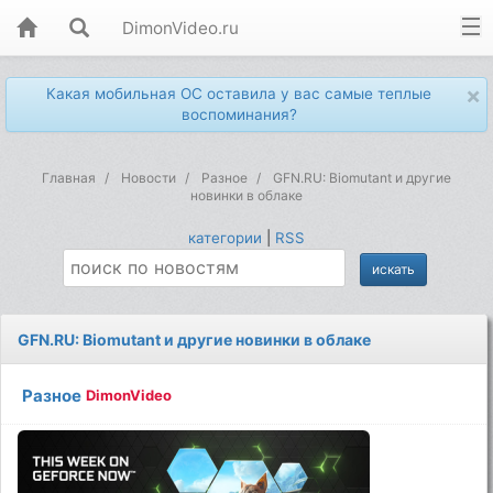
DimonVideo.ru
×
Какая мобильная ОС оставила у вас самые теплые
воспоминания?
Главная
Новости
Разное
GFN.RU: Biomutant и другие
новинки в облаке
категории
|
RSS
GFN.RU: Biomutant и другие новинки в облаке
Разное
DimonVideo