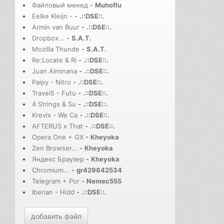
Файловый менед
-
Muhoflu
Eelke Kleijn -
-
.::DSE::.
Armin van Buur
-
.::DSE::.
Dropbox...
-
S.A.T.
Mozilla Thunde
-
S.A.T.
Re:Locate & Ri
-
.::DSE::.
Juan Alminana
-
.::DSE::.
Paipy - Nitro
-
.::DSE::.
Travel5 - Futu
-
.::DSE::.
4 Strings & Su
-
.::DSE::.
Krevix - We Ca
-
.::DSE::.
AFTERUS x That
-
.::DSE::.
Opera One + GX
-
Kheyoka
Zen Browser...
-
Kheyoka
Яндекс Браузер
-
Kheyoka
Chromium...
-
gr429842534
Telegram + Por
-
Nemec555
Iberian - Hidd
-
.::DSE::.
добавить файл