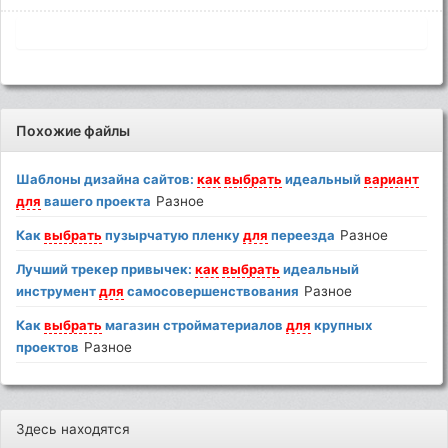
Похожие файлы
Шаблоны дизайна сайтов:
как
выбрать
идеальный
вариант
для
вашего проекта
Разное
Как
выбрать
пузырчатую пленку
для
переезда
Разное
Лучший трекер привычек:
как
выбрать
идеальный
инструмент
для
самосовершенствования
Разное
Как
выбрать
магазин стройматериалов
для
крупных
проектов
Разное
Здесь находятся