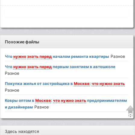
Похожие файлы
Что
нужно
знать
перед
началом ремонта квартиры
Разное
Что
нужно
знать
перед
первым занятием в автошколе
Разное
Покупка жилья от застройщика в
Москве
:
что
нужно
знать
Разное
Ковры оптом в
Москве
:
что
нужно
знать
предпринимателям
и дизайнерам
Разное
Здесь находятся