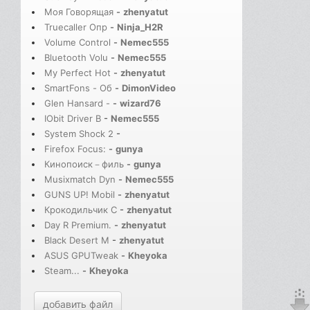
Моя Говорящая
-
zhenyatut
Truecaller Опр
-
Ninja_H2R
Volume Control
-
Nemec555
Bluetooth Volu
-
Nemec555
My Perfect Hot
-
zhenyatut
SmartFons - Об
-
DimonVideo
Glen Hansard -
-
wizard76
IObit Driver B
-
Nemec555
System Shock 2
-
Firefox Focus:
-
gunya
Кинопоиск－филь
-
gunya
Musixmatch Dyn
-
Nemec555
GUNS UP! Mobil
-
zhenyatut
Крокодильчик С
-
zhenyatut
Day R Premium.
-
zhenyatut
Black Desert M
-
zhenyatut
ASUS GPUTweak
-
Kheyoka
Steam...
-
Kheyoka
добавить файл