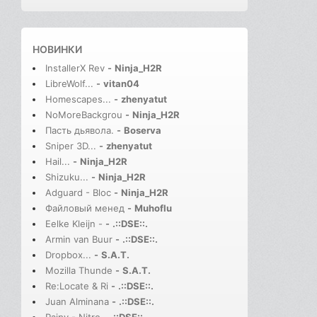
НОВИНКИ
InstallerX Rev
-
Ninja_H2R
LibreWolf...
-
vitan04
Homescapes...
-
zhenyatut
NoMoreBackgrou
-
Ninja_H2R
Пасть дьявола.
-
Boserva
Sniper 3D...
-
zhenyatut
Hail...
-
Ninja_H2R
Shizuku...
-
Ninja_H2R
Adguard - Bloc
-
Ninja_H2R
Файловый менед
-
Muhoflu
Eelke Kleijn -
-
.::DSE::.
Armin van Buur
-
.::DSE::.
Dropbox...
-
S.A.T.
Mozilla Thunde
-
S.A.T.
Re:Locate & Ri
-
.::DSE::.
Juan Alminana
-
.::DSE::.