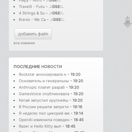
Paipy - Nitro
-
.::DSE::.
Travel5 - Futu
-
.::DSE::.
4 Strings & Su
-
.::DSE::.
Krevix - We Ca
-
.::DSE::.
добавить файл
все новинки
ПОСЛЕДНИЕ
НОВОСТИ
Rockstar анонсировала н
- 19:20
Основатель и генеральны
- 19:20
Anthropic платит разраб
- 19:20
GamesVoice опубликовала
- 19:20
Китай запустил крупнейш
- 19:20
В России решили запрети
- 19:16
Я неделю пил цикорий вм
- 19:14
OpenAI изменила поведен
- 18:45
Razer и Hello Kitty вып
- 18:45