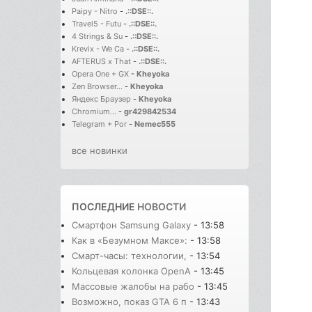
Paipy - Nitro
-
.::DSE::.
Travel5 - Futu
-
.::DSE::.
4 Strings & Su
-
.::DSE::.
Krevix - We Ca
-
.::DSE::.
AFTERUS x That
-
.::DSE::.
Opera One + GX
-
Kheyoka
Zen Browser...
-
Kheyoka
Яндекс Браузер
-
Kheyoka
Chromium...
-
gr429842534
Telegram + Por
-
Nemec555
все новинки
ПОСЛЕДНИЕ
НОВОСТИ
Смартфон Samsung Galaxy
- 13:58
Как в «Безумном Максе»:
- 13:58
Смарт-часы: технологии,
- 13:54
Кольцевая колонка OpenA
- 13:45
Массовые жалобы на рабо
- 13:45
Возможно, показ GTA 6 п
- 13:43