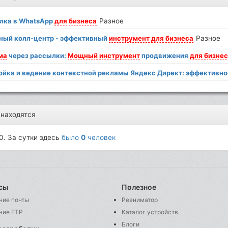
лка в WhatsApp
для
бизнеса
Разное
ный колл-центр - эффективный
инструмент
для
бизнеса
Разное
ма
через рассылки:
Мощный
инструмент
продвижения
для
бизне
ойка и ведение контекстной рекламы Яндекс Директ: эффективн
 находятся
0. За сутки здесь
было
0
человек
сы
Полезное
ние почты
Реаниматор
ние FTP
Каталог устройств
Блоги