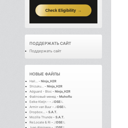
ПОДДЕРЖАТЬ САЙТ
Поддержать сайт
НОВЫЕ ФАЙЛЫ
Hail...
-
Ninja_H2R
Shizuku...
-
Ninja_H2R
Adguard - Bloc
-
Ninja_H2R
Файловый менед
-
Muhoflu
Eelke Kleijn -
-
.::DSE::.
Armin van Buur
-
.::DSE::.
Dropbox...
-
S.A.T.
Mozilla Thunde
-
S.A.T.
Re:Locate & Ri
-
.::DSE::.
Juan Alminana
-
.::DSE::.