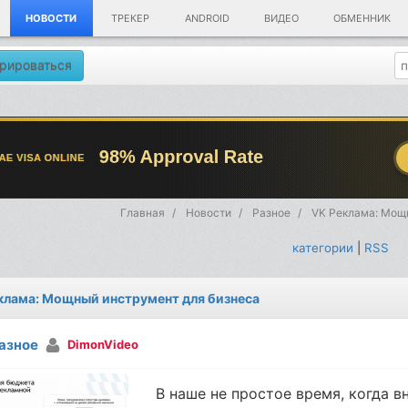
НОВОСТИ
ТРЕКЕР
ANDROID
ВИДЕО
ОБМЕННИК
рироваться
Главная
Новости
Разное
VK Реклама: Мощ
категории
|
RSS
клама: Мощный инструмент для бизнеса
азное
DimonVideo
В наше не простое время, когда 