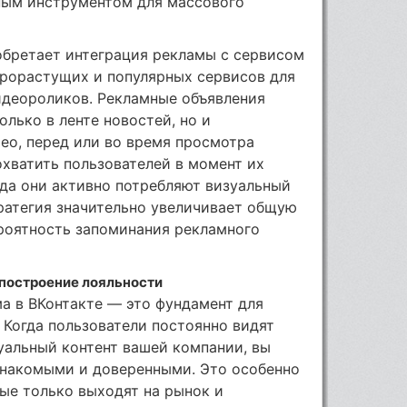
ьным инструментом для массового
обретает интеграция рекламы с сервисом
трорастущих и популярных сервисов для
идеороликов. Рекламные объявления
лько в ленте новостей, но и
deo, перед или во время просмотра
охватить пользователей в момент их
да они активно потребляют визуальный
тратегия значительно увеличивает общую
роятность запоминания рекламного
построение лояльности
ма в ВКонтакте — это фундамент для
 Когда пользователи постоянно видят
зуальный контент вашей компании, вы
 знакомыми и доверенными. Это особенно
ые только выходят на рынок и