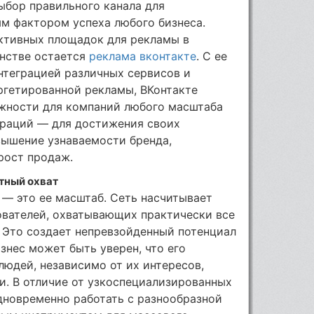
ыбор правильного канала для
м фактором успеха любого бизнеса.
ктивных площадок для рекламы в
нстве остается
реклама вконтакте
. С ее
нтеграцией различных сервисов и
гетированной рекламы, ВКонтакте
жности для компаний любого масштаба
ораций — для достижения своих
вышение узнаваемости бренда,
рост продаж.
тный охват
 — это ее масштаб. Сеть насчитывает
ователей, охватывающих практически все
 Это создает непревзойденный потенциал
знес может быть уверен, что его
юдей, независимо от их интересов,
и. В отличие от узкоспециализированных
дновременно работать с разнообразной