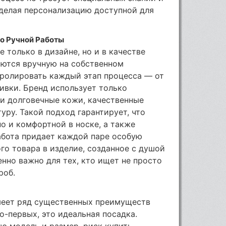
 делая персонализацию доступной для
во Ручной Работы
 только в дизайне, но и в качестве
аются вручную на собственном
тролировать каждый этап процесса — от
ивки. Бренд использует только
и долговечные кожи, качественные
ру. Такой подход гарантирует, что
но и комфортной в носке, а также
абота придает каждой паре особую
го товара в изделие, созданное с душой
енно важно для тех, кто ищет не просто
роб.
имеет ряд существенных преимуществ
-первых, это идеальная посадка.
ю модель и размер, риск купить