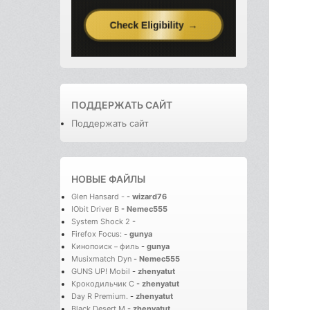
ПОДДЕРЖАТЬ САЙТ
Поддержать сайт
НОВЫЕ ФАЙЛЫ
Glen Hansard -
-
wizard76
IObit Driver B
-
Nemec555
System Shock 2
-
Firefox Focus:
-
gunya
Кинопоиск－филь
-
gunya
Musixmatch Dyn
-
Nemec555
GUNS UP! Mobil
-
zhenyatut
Крокодильчик С
-
zhenyatut
Day R Premium.
-
zhenyatut
Black Desert M
-
zhenyatut