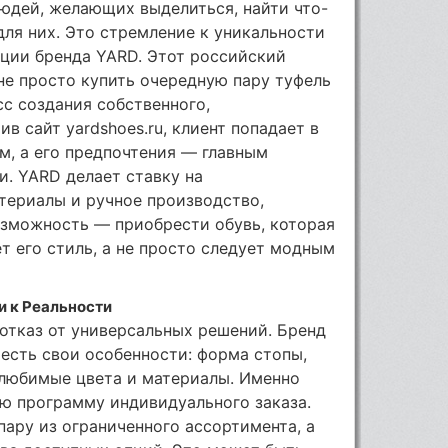
людей, желающих выделиться, найти что-
для них. Это стремление к уникальности
пции бренда YARD. Этот российский
не просто купить очередную пару туфель
сс создания собственного,
в сайт yardshoes.ru, клиент попадает в
ом, а его предпочтения — главным
. YARD делает ставку на
териалы и ручное производство,
озможность — приобрести обувь, которая
т его стиль, а не просто следует модным
и к Реальности
отказ от универсальных решений. Бренд
 есть свои особенности: форма стопы,
 любимые цвета и материалы. Именно
ю программу индивидуального заказа.
пару из ограниченного ассортимента, а