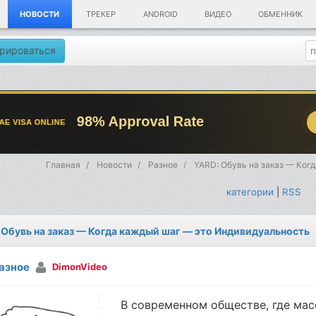
НОВОСТИ
ТРЕКЕР
ANDROID
ВИДЕО
ОБМЕННИК
рироваться
Главная
Новости
Разное
YARD: Обувь на заказ — Ког
категории
|
RSS
 Обувь на заказ — Когда каждый шаг — это Индивидуальность
азное
DimonVideo
В современном обществе, где мас