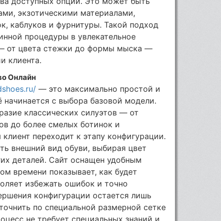
ства доступных опций. Это может быть
ми, экзотическими материалами,
к, каблуков и фурнитуры. Такой подход
инной процедуры в увлекательное
 — от цвета стежки до формы мыска —
и клиента.
во Онлайн
dshoes.ru/
— это максимально простой и
ё начинается с выбора базовой модели.
разие классических силуэтов — от
ов до более смелых ботинок и
 клиент переходит к этапу конфигурации.
ть внешний вид обуви, выбирая цвет
гих деталей. Сайт оснащен удобным
ом времени показывает, как будет
воляет избежать ошибок и точно
вершения конфигурации остается лишь
точнить по специальной размерной сетке
роцесс не требует специальных знаний и