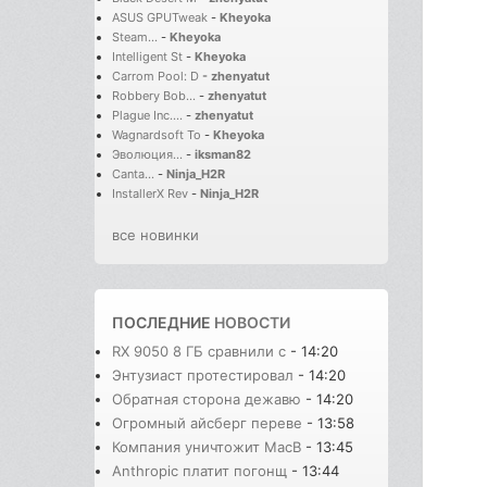
ASUS GPUTweak
-
Kheyoka
Steam...
-
Kheyoka
Intelligent St
-
Kheyoka
Carrom Pool: D
-
zhenyatut
Robbery Bob...
-
zhenyatut
Plague Inc....
-
zhenyatut
Wagnardsoft To
-
Kheyoka
Эволюция...
-
iksman82
Canta...
-
Ninja_H2R
InstallerX Rev
-
Ninja_H2R
все новинки
ПОСЛЕДНИЕ
НОВОСТИ
RX 9050 8 ГБ сравнили с
- 14:20
Энтузиаст протестировал
- 14:20
Обратная сторона дежавю
- 14:20
Огромный айсберг переве
- 13:58
Компания уничтожит MacB
- 13:45
Anthropic платит погонщ
- 13:44