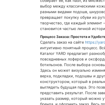
собирает ее, как пазл, из множе
выбор между классическими кожа
разными видами подошв, шнурово
превращает покупку обуви из рут
творчество, где каждый элемент
становится частью личной истори
Процесс Заказа: Простота и Удобст
Сделать заказ на сайте
https://yar
интуитивно понятный процесс. Вс
Каталог YARD предлагает разнооб
повседневных лоферов и оксфорд
ботильонов. После выбора основы
Здесь он может визуально изменя
верха, подкладки, подошвы и дру
конструктором, который в реальн
выглядеть будущая пара. Это поз
представить результат. После за
указать размер, который можно у
бренда, и оформить заказ. Весь п