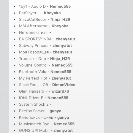
1by1 - Audio D
-
Nemec555
PotPlayer...
-
Kheyoka
ShizuCallRecor
-
Ninja_H2R
MSI Afterburne
-
Kheyoka
Интеллект из г
-
EA SPORTS™ NBA
-
zhenyatut
Subway Princes
-
zhenyatut
Моя Говорящая
-
zhenyatut
Truecaller Опр
-
Ninja_H2R
Volume Control
-
Nemec555
Bluetooth Volu
-
Nemec555
My Perfect Hot
-
zhenyatut
SmartFons - Об
-
DimonVideo
Glen Hansard -
-
wizard76
IObit Driver B
-
Nemec555
System Shock 2
-
Firefox Focus:
-
gunya
Кинопоиск－филь
-
gunya
Musixmatch Dyn
-
Nemec555
GUNS UP! Mobil
-
zhenyatut