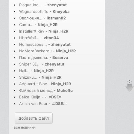
Plague Inc....
-
zhenyatut
Wagnardsoft To
-
Kheyoka
Эволюция...
-
iksman82
Canta...
-
Ninja_H2R
InstallerX Rev
-
Ninja_H2R
LibreWolf...
-
vitan04
Homescapes...
-
zhenyatut
NoMoreBackgrou
-
Ninja_H2R
Пасть дьявола.
-
Boserva
Sniper 3D...
-
zhenyatut
Hail...
-
Ninja_H2R
Shizuku...
-
Ninja_H2R
Adguard - Bloc
-
Ninja_H2R
Файловый менед
-
Muhoflu
Eelke Kleijn -
-
.::DSE::.
Armin van Buur
-
.::DSE::.
добавить файл
все новинки