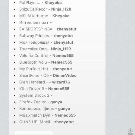
PotPlayer...
-
Kheyoka
ShizuCallRecor
-
Ninja_H2R
MSI Afterburne
-
Kheyoka
Интеллект из г
-
EA SPORTS™ NBA
-
zhenyatut
Subway Princes
-
zhenyatut
Моя Говорящая
-
zhenyatut
Truecaller Опр
-
Ninja_H2R
Volume Control
-
Nemec555
Bluetooth Volu
-
Nemec555
My Perfect Hot
-
zhenyatut
SmartFons - Об
-
DimonVideo
Glen Hansard -
-
wizard76
IObit Driver B
-
Nemec555
System Shock 2
-
Firefox Focus:
-
gunya
Кинопоиск－филь
-
gunya
Musixmatch Dyn
-
Nemec555
GUNS UP! Mobil
-
zhenyatut