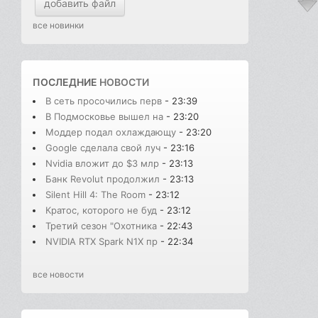
добавить файл
все новинки
ПОСЛЕДНИЕ
НОВОСТИ
В сеть просочились перв
- 23:39
В Подмосковье вышел на
- 23:20
Моддер подал охлаждающу
- 23:20
Google сделала свой луч
- 23:16
Nvidia вложит до $3 млр
- 23:13
Банк Revolut продолжил
- 23:13
Silent Hill 4: The Room
- 23:12
Кратос, которого не буд
- 23:12
Третий сезон "Охотника
- 22:43
NVIDIA RTX Spark N1X пр
- 22:34
все новости