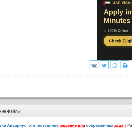
жие файлы
уки Аквариус: отечественное
решение
для
современных
задач
Р