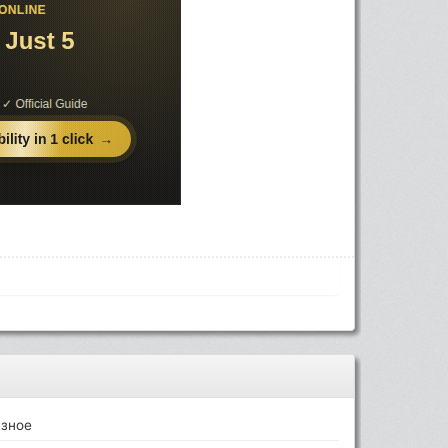
азное