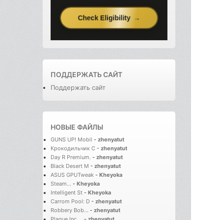
ПОДДЕРЖАТЬ САЙТ
Поддержать сайт
НОВЫЕ ФАЙЛЫ
GUNS UP! Mobil
-
zhenyatut
Крокодильчик С
-
zhenyatut
Day R Premium.
-
zhenyatut
Black Desert M
-
zhenyatut
ASUS GPUTweak
-
Kheyoka
Steam...
-
Kheyoka
Intelligent St
-
Kheyoka
Carrom Pool: D
-
zhenyatut
Robbery Bob...
-
zhenyatut
Plague Inc....
-
zhenyatut