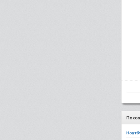
Похо
Ноутб