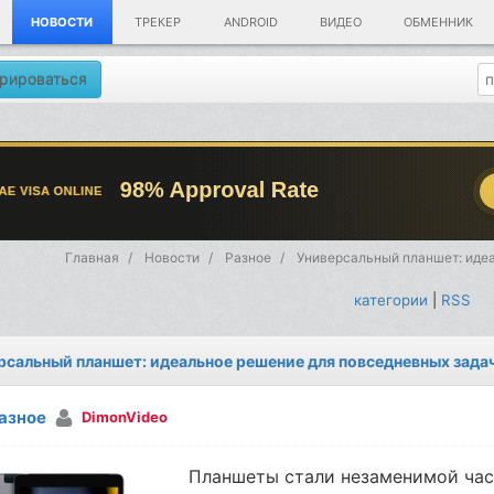
НОВОСТИ
ТРЕКЕР
ANDROID
ВИДЕО
ОБМЕННИК
рироваться
Главная
Новости
Разное
Универсальный планшет: иде
категории
|
RSS
рсальный планшет: идеальное решение для повседневных зада
азное
DimonVideo
Планшеты стали незаменимой час