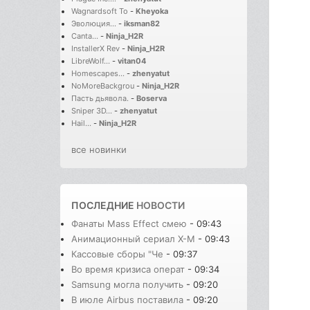
Wagnardsoft To
-
Kheyoka
Эволюция...
-
iksman82
Canta...
-
Ninja_H2R
InstallerX Rev
-
Ninja_H2R
LibreWolf...
-
vitan04
Homescapes...
-
zhenyatut
NoMoreBackgrou
-
Ninja_H2R
Пасть дьявола.
-
Boserva
Sniper 3D...
-
zhenyatut
Hail...
-
Ninja_H2R
все новинки
ПОСЛЕДНИЕ
НОВОСТИ
Фанаты Mass Effect смею
- 09:43
Анимационный сериал X-M
- 09:43
Кассовые сборы "Че
- 09:37
Во время кризиса операт
- 09:34
Samsung могла получить
- 09:20
В июле Airbus поставила
- 09:20