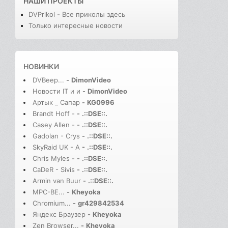
НАШИ ПРОЕКТЫ
DVPrikol - Все приколы здесь
Только интересные новости
НОВИНКИ
DVBeep...
-
DimonVideo
Новости IT и и
-
DimonVideo
Артык _ Сапар
-
KG0996
Brandt Hoff -
-
.::DSE::.
Casey Allen -
-
.::DSE::.
Gadolan - Crys
-
.::DSE::.
SkyRaid UK - A
-
.::DSE::.
Chris Myles -
-
.::DSE::.
CaDeR - Sivis
-
.::DSE::.
Armin van Buur
-
.::DSE::.
MPC-BE...
-
Kheyoka
Chromium...
-
gr429842534
Яндекс Браузер
-
Kheyoka
Zen Browser...
-
Kheyoka