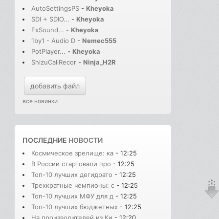
AutoSettingsPS
-
Kheyoka
SDI + SDIO...
-
Kheyoka
FxSound...
-
Kheyoka
1by1 - Audio D
-
Nemec555
PotPlayer...
-
Kheyoka
ShizuCallRecor
-
Ninja_H2R
добавить файл
все новинки
ПОСЛЕДНИЕ
НОВОСТИ
Космическое зрелище: ка
- 12:25
В России стартовали про
- 12:25
Топ-10 лучших дегидрато
- 12:25
Трехкратные чемпионы: с
- 12:25
Топ-10 лучших МФУ для д
- 12:25
Топ-10 лучших бюджетных
- 12:25
На производителей из Ки
- 12:20