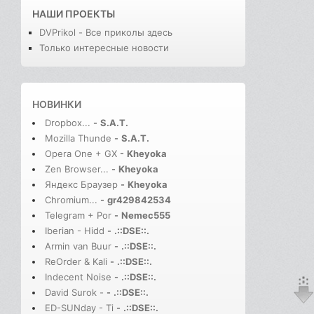
НАШИ ПРОЕКТЫ
DVPrikol - Все приколы здесь
Только интересные новости
НОВИНКИ
Dropbox...
-
S.A.T.
Mozilla Thunde
-
S.A.T.
Opera One + GX
-
Kheyoka
Zen Browser...
-
Kheyoka
Яндекс Браузер
-
Kheyoka
Chromium...
-
gr429842534
Telegram + Por
-
Nemec555
Iberian - Hidd
-
.::DSE::.
Armin van Buur
-
.::DSE::.
ReOrder & Kali
-
.::DSE::.
Indecent Noise
-
.::DSE::.
David Surok -
-
.::DSE::.
ED-SUNday - Ti
-
.::DSE::.