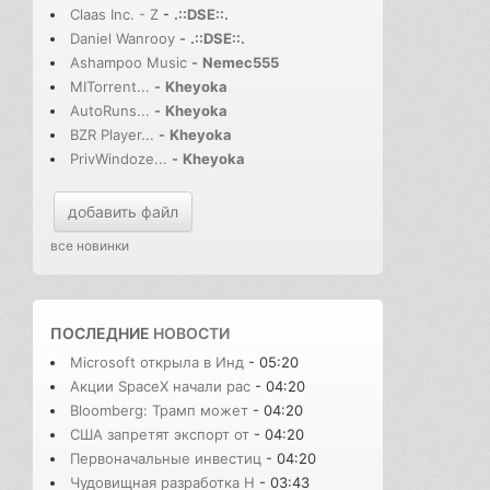
Claas Inc. - Z
-
.::DSE::.
Daniel Wanrooy
-
.::DSE::.
Ashampoo Music
-
Nemec555
MITorrent...
-
Kheyoka
AutoRuns...
-
Kheyoka
BZR Player...
-
Kheyoka
PrivWindoze...
-
Kheyoka
добавить файл
все новинки
ПОСЛЕДНИЕ
НОВОСТИ
Microsoft открыла в Инд
- 05:20
Акции SpaceX начали рас
- 04:20
Bloomberg: Трамп может
- 04:20
США запретят экспорт от
- 04:20
Первоначальные инвестиц
- 04:20
Чудовищная разработка H
- 03:43