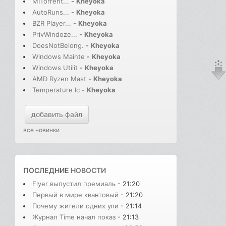
MITorrent...
-
Kheyoka
AutoRuns...
-
Kheyoka
BZR Player...
-
Kheyoka
PrivWindoze...
-
Kheyoka
DoesNotBelong.
-
Kheyoka
Windows Mainte
-
Kheyoka
Windows Utilit
-
Kheyoka
AMD Ryzen Mast
-
Kheyoka
Temperature Ic
-
Kheyoka
добавить файл
все новинки
ПОСЛЕДНИЕ
НОВОСТИ
Flyer выпустил премиаль
- 21:20
Первый в мире квантовый
- 21:20
Почему жители одних ули
- 21:14
Журнал Time начал показ
- 21:13