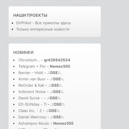
НАШИ ПРОЕКТЫ
DVPrikol - Все приколы здесь
Только интересные новости
НОВИНКИ
Chromium...
-
gr429842534
Telegram + Por
-
Nemec555
Iberian - Hidd
-
.::DSE::.
Armin van Buur
-
.::DSE::.
ReOrder & Kali
-
.::DSE::.
Indecent Noise
-
.::DSE::.
David Surok -
-
.::DSE::.
ED-SUNday - Ti
-
.::DSE::.
Claas Inc. - Z
-
.::DSE::.
Daniel Wanrooy
-
.::DSE::.
Ashampoo Music
-
Nemec555