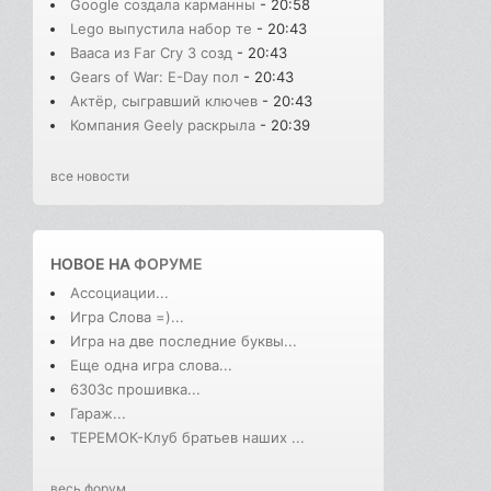
Google создала карманны
- 20:58
Lego выпустила набор те
- 20:43
Вааса из Far Cry 3 созд
- 20:43
Gears of War: E-Day пол
- 20:43
Актёр, сыгравший ключев
- 20:43
Компания Geely раскрыла
- 20:39
все новости
НОВОЕ НА
ФОРУМЕ
Ассоциации...
Игра Слова =)...
Игра на две последние буквы...
Еще одна игра слова...
6303с прошивка...
Гараж...
ТЕРЕМОК-Клуб братьев наших ...
весь форум