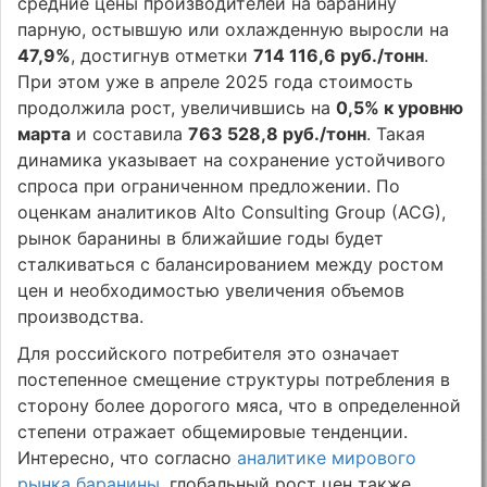
средние цены производителей на баранину
парную, остывшую или охлажденную выросли на
47,9%
, достигнув отметки
714 116,6 руб./тонн
.
При этом уже в апреле 2025 года стоимость
продолжила рост, увеличившись на
0,5% к уровню
марта
и составила
763 528,8 руб./тонн
. Такая
динамика указывает на сохранение устойчивого
спроса при ограниченном предложении. По
оценкам аналитиков Alto Consulting Group (ACG),
рынок баранины в ближайшие годы будет
сталкиваться с балансированием между ростом
цен и необходимостью увеличения объемов
производства.
Для российского потребителя это означает
постепенное смещение структуры потребления в
сторону более дорогого мяса, что в определенной
степени отражает общемировые тенденции.
Интересно, что согласно
аналитике мирового
рынка баранины
, глобальный рост цен также