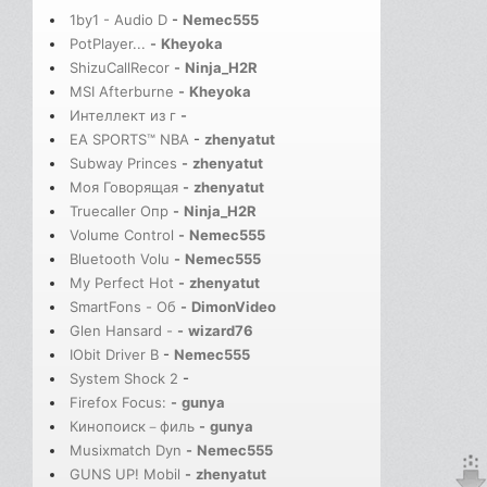
1by1 - Audio D
-
Nemec555
PotPlayer...
-
Kheyoka
ShizuCallRecor
-
Ninja_H2R
MSI Afterburne
-
Kheyoka
Интеллект из г
-
EA SPORTS™ NBA
-
zhenyatut
Subway Princes
-
zhenyatut
Моя Говорящая
-
zhenyatut
Truecaller Опр
-
Ninja_H2R
Volume Control
-
Nemec555
Bluetooth Volu
-
Nemec555
My Perfect Hot
-
zhenyatut
SmartFons - Об
-
DimonVideo
Glen Hansard -
-
wizard76
IObit Driver B
-
Nemec555
System Shock 2
-
Firefox Focus:
-
gunya
Кинопоиск－филь
-
gunya
Musixmatch Dyn
-
Nemec555
GUNS UP! Mobil
-
zhenyatut