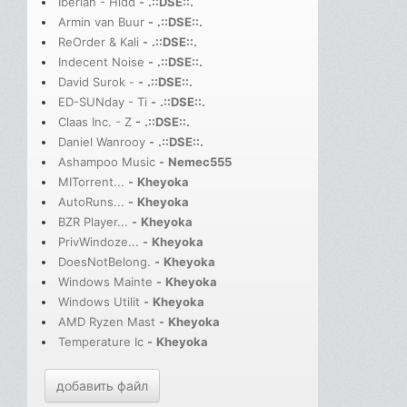
Iberian - Hidd
-
.::DSE::.
Armin van Buur
-
.::DSE::.
ReOrder & Kali
-
.::DSE::.
Indecent Noise
-
.::DSE::.
David Surok -
-
.::DSE::.
ED-SUNday - Ti
-
.::DSE::.
Claas Inc. - Z
-
.::DSE::.
Daniel Wanrooy
-
.::DSE::.
Ashampoo Music
-
Nemec555
MITorrent...
-
Kheyoka
AutoRuns...
-
Kheyoka
BZR Player...
-
Kheyoka
PrivWindoze...
-
Kheyoka
DoesNotBelong.
-
Kheyoka
Windows Mainte
-
Kheyoka
Windows Utilit
-
Kheyoka
AMD Ryzen Mast
-
Kheyoka
Temperature Ic
-
Kheyoka
добавить файл