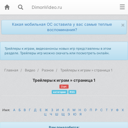
DimonVideo.ru
×
Какая мобильная ОС оставила у вас самые теплые
воспоминания?
Трейлеры к играм, видеоанонсы новых игр представлены в этом
разделе. Трейлеры игр можно скачать или посмотреть онлайн.
Главная
Видео
Разное
Трейлеры к играм » страница 1
Трейлеры к играм » страница 1
2 шт.
категории
RSS
Имя:
А
Б
В
Г
Д
Е
Ж
З
И
К
Л
М
Н
О
П
Р
С
Т
У
Ф
Х
Ц
Ч
Ш
Щ
Э
Ю
Я
Вам понадобится: