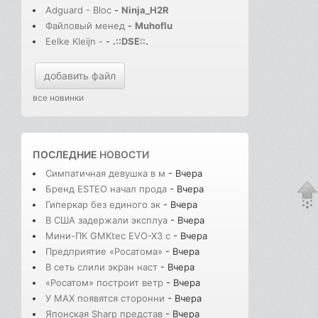
Adguard - Bloc
-
Ninja_H2R
Файловый менед
-
Muhoflu
Eelke Kleijn -
-
.::DSE::.
добавить файл
все новинки
ПОСЛЕДНИЕ
НОВОСТИ
Симпатичная девушка в м
- Вчера
Бренд ESTEO начал прода
- Вчера
Гиперкар без единого эк
- Вчера
В США задержали эксплуа
- Вчера
Мини-ПК GMKtec EVO-X3 с
- Вчера
Предприятие «Росатома»
- Вчера
В сеть слили экран наст
- Вчера
«Росатом» построит ветр
- Вчера
У MAX появятся сторонни
- Вчера
Японская Sharp представ
- Вчера