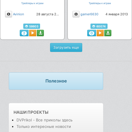
хорошем качестве
хорошем качестве
Трейлеры к играм
Трейлеры к играм
Описание
Описание
Avinion
28 августа 2019
gamer6630
4 января 2013
58603
60074
2
0
Загрузить еще
Полезное
НАШИ ПРОЕКТЫ
DVPrikol - Все приколы здесь
Только интересные новости