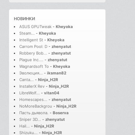
НОВИНКИ
ASUS GPUTweak
-
Kheyoka
Steam...
-
Kheyoka
Intelligent St
-
Kheyoka
Carrom Pool: D
-
zhenyatut
Robbery Bob...
-
zhenyatut
Plague Inc....
-
zhenyatut
Wagnardsoft To
-
Kheyoka
Эволюция...
-
iksman82
Canta...
-
Ninja_H2R
InstallerX Rev
-
Ninja_H2R
LibreWolf...
-
vitan04
Homescapes...
-
zhenyatut
NoMoreBackgrou
-
Ninja_H2R
Пасть дьявола.
-
Boserva
Sniper 3D...
-
zhenyatut
Hail...
-
Ninja_H2R
Shizuku...
-
Ninja_H2R