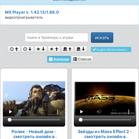
MX Player v. 1.42.13/1.86.0
видеопроигрыватель
по дате (более новые первыми)
Колонки
Список
Ролик - Новый дом -
Звёзды из Mass Effect 2 -
смотреть онлайн в
смотреть онлайн в