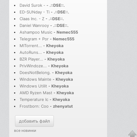
David Surok -
-
.::DSE::.
ED-SUNday - Ti
-
.::DSE::.
Claas Inc. - Z
-
.::DSE::.
Daniel Wanrooy
-
.::DSE::.
Ashampoo Music
-
Nemec555
Telegram + Por
-
Nemec555
MITorrent...
-
Kheyoka
AutoRuns...
-
Kheyoka
BZR Player...
-
Kheyoka
PrivWindoze...
-
Kheyoka
DoesNotBelong.
-
Kheyoka
Windows Mainte
-
Kheyoka
Windows Utilit
-
Kheyoka
AMD Ryzen Mast
-
Kheyoka
Temperature Ic
-
Kheyoka
Frostborn: Coo
-
zhenyatut
добавить файл
все новинки