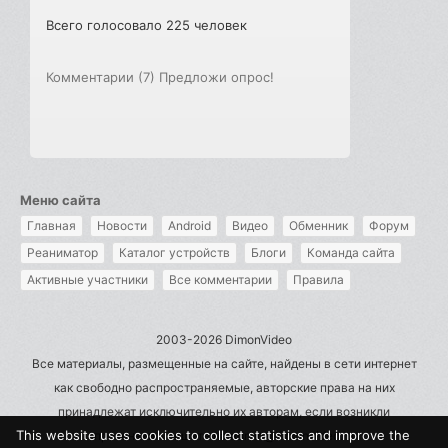
Всего голосовало 225 человек
Комментарии (7)
Предложи опрос!
Меню сайта
Главная
Новости
Android
Видео
Обменник
Форум
Реаниматор
Каталог устройств
Блоги
Команда сайта
Активные участники
Все комментарии
Правила
2003-2026 DimonVideo
Все материалы, размещенные на сайте, найдены в сети интернет
как свободно распространяемые, авторские права на них
принадлежат исключительно их авторам, если возникли
This website uses cookies to collect statistics and improve the
претензии - пишите на admin@dimonvideo.ru