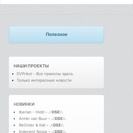
Полезное
НАШИ ПРОЕКТЫ
DVPrikol - Все приколы здесь
Только интересные новости
НОВИНКИ
Iberian - Hidd
-
.::DSE::.
Armin van Buur
-
.::DSE::.
ReOrder & Kali
-
.::DSE::.
Indecent Noise
-
.::DSE::.