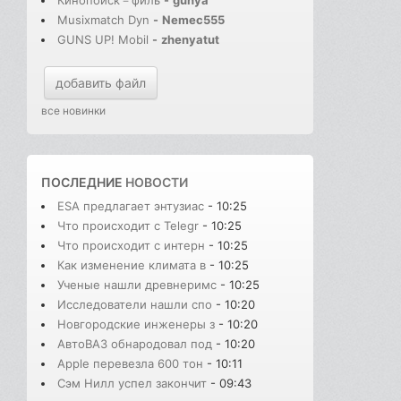
Кинопоиск－филь
-
gunya
Musixmatch Dyn
-
Nemec555
GUNS UP! Mobil
-
zhenyatut
добавить файл
все новинки
ПОСЛЕДНИЕ
НОВОСТИ
ESA предлагает энтузиас
- 10:25
Что происходит с Telegr
- 10:25
Что происходит с интерн
- 10:25
Как изменение климата в
- 10:25
Ученые нашли древнеримс
- 10:25
Исследователи нашли спо
- 10:20
Новгородские инженеры з
- 10:20
АвтоВАЗ обнародовал под
- 10:20
Apple перевезла 600 тон
- 10:11
Сэм Нилл успел закончит
- 09:43