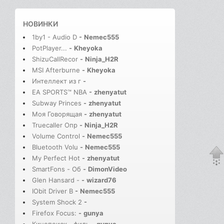
НОВИНКИ
1by1 - Audio D
-
Nemec555
PotPlayer...
-
Kheyoka
ShizuCallRecor
-
Ninja_H2R
MSI Afterburne
-
Kheyoka
Интеллект из г
-
EA SPORTS™ NBA
-
zhenyatut
Subway Princes
-
zhenyatut
Моя Говорящая
-
zhenyatut
Truecaller Опр
-
Ninja_H2R
Volume Control
-
Nemec555
Bluetooth Volu
-
Nemec555
My Perfect Hot
-
zhenyatut
SmartFons - Об
-
DimonVideo
Glen Hansard -
-
wizard76
IObit Driver B
-
Nemec555
System Shock 2
-
Firefox Focus:
-
gunya