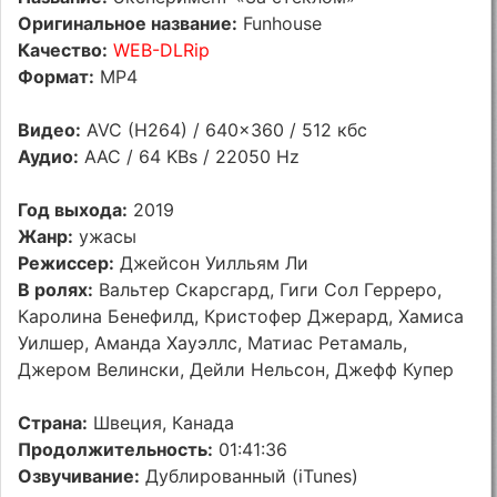
Оригинальное название:
Funhouse
Качество:
WEB-DLRip
Формат:
MP4
Видео:
AVC (H264) / 640x360 / 512 кбс
Аудио:
AAC / 64 KBs / 22050 Hz
Год выхода:
2019
Жанр:
ужасы
Режиссер:
Джейсон Уилльям Ли
В ролях:
Вальтер Скарсгард, Гиги Сол Герреро,
Каролина Бенефилд, Кристофер Джерард, Хамиса
Уилшер, Аманда Хауэллс, Матиас Ретамаль,
Джером Велински, Дейли Нельсон, Джефф Купер
Страна:
Швеция, Канада
Продолжительность:
01:41:36
Озвучивание:
Дублированный (iTunes)