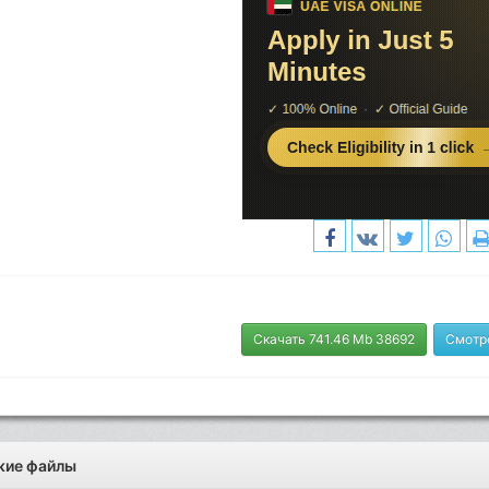
Скачать 741.46 Mb 38692
Смотр
жие файлы