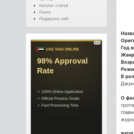
Каталог статей
Поиск
Поддержи сайт
Назв
Ориг
Год 
Жанр
Возр
Режи
В рол
Джун
О фи
грот
глав
журн
IMDB 