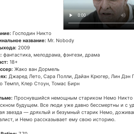
ание:
Господин Никто
инальное название:
Mr. Nobody
выхода:
2009
:
фантастика, мелодрама, фэнтези, драма
аст:
18+
ссер:
Жако ван Дормель
ях:
Джаред Лето, Сара Полли, Дайан Крюгер, Лин Дэн П
о Темпл, Клер Стоун, Томас Бирн
льме:
Проснувшийся немощным стариком Немо Никто 
ескном будущем. Все люди уже давно бессмертны и с у
ная звезда — дряхлый и безумный старик Немо, дожива
алист, и Немо рассказывает ему свою историю.
Rating:
7.70