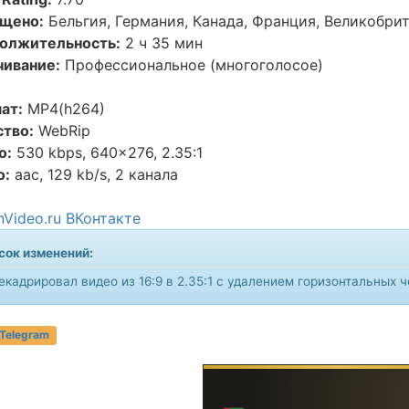
щено:
Бельгия, Германия, Канада, Франция, Великобри
олжительность:
2 ч 35 мин
чивание:
Профессиональное (многоголосое)
ат:
MP4(h264)
ство:
WebRip
о:
530 kbps, 640x276, 2.35:1
о:
aac, 129 kb/s, 2 канала
Video.ru ВКонтакте
сок изменений:
екадрировал видео из 16:9 в 2.35:1 с удалением горизонтальных 
 Telegram