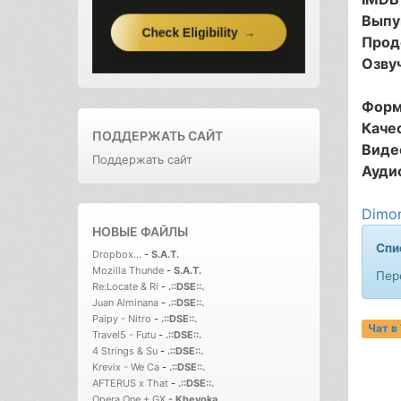
Выпу
Прод
Озву
Форм
Каче
ПОДДЕРЖАТЬ САЙТ
Виде
Поддержать сайт
Ауди
Dimon
НОВЫЕ ФАЙЛЫ
Спи
Dropbox...
-
S.A.T.
Mozilla Thunde
-
S.A.T.
Пер
Re:Locate & Ri
-
.::DSE::.
Juan Alminana
-
.::DSE::.
Paipy - Nitro
-
.::DSE::.
Чат в
Travel5 - Futu
-
.::DSE::.
4 Strings & Su
-
.::DSE::.
Krevix - We Ca
-
.::DSE::.
AFTERUS x That
-
.::DSE::.
Opera One + GX
-
Kheyoka