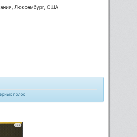
тания, Люксембург, США
чёрных полос.