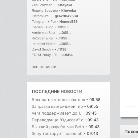
Zen Browser...
-
Kheyoka
Яндекс Браузер
-
Kheyoka
Chromium...
-
gr429842534
Telegram + Por
-
Nemec555
Iberian - Hidd
-
.::DSE::.
Armin van Buur
-
.::DSE::.
ReOrder & Kali
-
.::DSE::.
Indecent Noise
-
.::DSE::.
David Surok -
-
.::DSE::.
ED-SUNday - Ti
-
.::DSE::.
все новинки
ПОСЛЕДНИЕ
НОВОСТИ
Бесплатным пользователя
- 09:58
Заправка картриджей: пр
- 09:55
Vera поддерживает до 1,
- 09:45
Переводчица "Одиссеи" с
- 09:43
Бывший разработчик Beth
- 09:43
Похо
Sony тестирует новое об
- 09:43