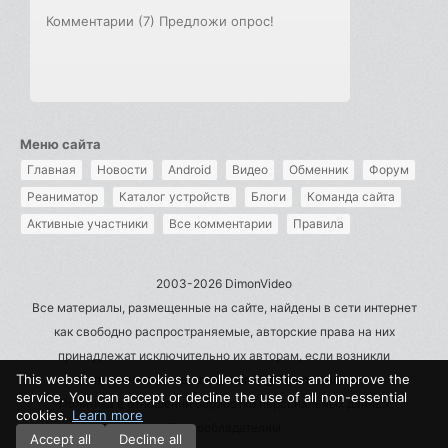
Комментарии (7)
Предложи опрос!
Меню сайта
Главная
Новости
Android
Видео
Обменник
Форум
Реаниматор
Каталог устройств
Блоги
Команда сайта
Активные участники
Все комментарии
Правила
2003-2026 DimonVideo
Все материалы, размещенные на сайте, найдены в сети интернет
как свободно распространяемые, авторские права на них
принадлежат исключительно их авторам, если возникли
This website uses cookies to collect statistics and improve the
претензии - пишите на admin@dimonvideo.ru
service. You can accept or decline the use of all non-essential
Политика в отношении обработки персональных данных
cookies.
Learn more
Правообладателям
Accept all
Decline all