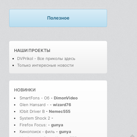
Полезное
НАШИ ПРОЕКТЫ
DVPrikol - Все приколы здесь
Только интересные новости
НОВИНКИ
SmartFons - Об
-
DimonVideo
Glen Hansard -
-
wizard76
IObit Driver B
-
Nemec555
System Shock 2
-
Firefox Focus:
-
gunya
Кинопоиск－филь
-
gunya