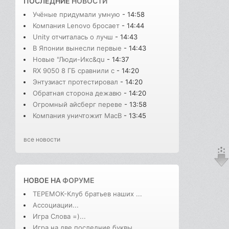
ПОСЛЕДНИЕ
НОВОСТИ
Учёные придумали умную
- 14:58
Компания Lenovo бросает
- 14:44
Unity отчиталась о лучш
- 14:43
В Японии вынесли первые
- 14:43
Новые "Люди-Икс&qu
- 14:37
RX 9050 8 ГБ сравнили с
- 14:20
Энтузиаст протестировал
- 14:20
Обратная сторона дежавю
- 14:20
Огромный айсберг переве
- 13:58
Компания уничтожит MacB
- 13:45
все новости
НОВОЕ НА
ФОРУМЕ
ТЕРЕМОК-Клуб братьев наших ...
Ассоциации...
Игра Слова =)...
Игра на две последние буквы...