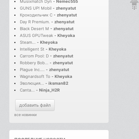
Musixmatch Dyn
-
Nemec555
GUNS UP! Mobil
-
zhenyatut
Крокодильчик С
-
zhenyatut
Day R Premium.
-
zhenyatut
Black Desert M
-
zhenyatut
ASUS GPUTweak
-
Kheyoka
Steam...
-
Kheyoka
Intelligent St
-
Kheyoka
Carrom Pool: D
-
zhenyatut
Robbery Bob...
-
zhenyatut
Plague Inc....
-
zhenyatut
Wagnardsoft To
-
Kheyoka
Эволюция...
-
iksman82
Canta...
-
Ninja_H2R
добавить файл
все новинки