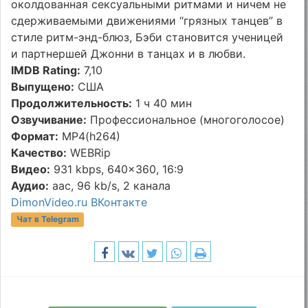
околдованная сексуальными ритмами и ничем не
сдерживаемыми движениями “грязных танцев” в
стиле ритм-энд-блюз, Бэби становится ученицей
и партнершей Джонни в танцах и в любви.
IMDB Rating:
7,10
Выпущено:
США
Продолжительность:
1 ч 40 мин
Озвучивание:
Профессиональное (многоголосое)
Формат:
MP4(h264)
Качество:
WEBRip
Видео:
931 kbps, 640x360, 16:9
Аудио:
aac, 96 kb/s, 2 канала
DimonVideo.ru ВКонтакте
Чат в Telegram