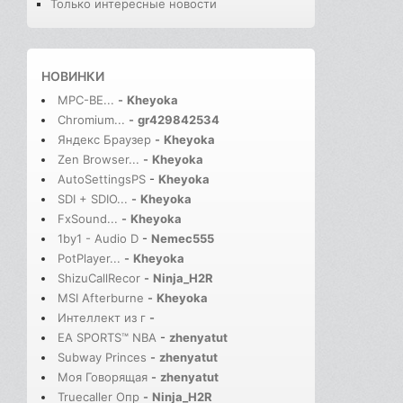
Только интересные новости
НОВИНКИ
MPC-BE...
-
Kheyoka
Chromium...
-
gr429842534
Яндекс Браузер
-
Kheyoka
Zen Browser...
-
Kheyoka
AutoSettingsPS
-
Kheyoka
SDI + SDIO...
-
Kheyoka
FxSound...
-
Kheyoka
1by1 - Audio D
-
Nemec555
PotPlayer...
-
Kheyoka
ShizuCallRecor
-
Ninja_H2R
MSI Afterburne
-
Kheyoka
Интеллект из г
-
EA SPORTS™ NBA
-
zhenyatut
Subway Princes
-
zhenyatut
Моя Говорящая
-
zhenyatut
Truecaller Опр
-
Ninja_H2R