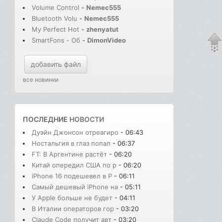
Volume Control
-
Nemec555
Bluetooth Volu
-
Nemec555
My Perfect Hot
-
zhenyatut
SmartFons - Об
-
DimonVideo
добавить файл
все новинки
ПОСЛЕДНИЕ
НОВОСТИ
Дуэйн Джонсон отреагиро
- 06:43
Ностальгия в глаз попал
- 06:37
FT: В Аргентине растёт
- 06:20
Китай опередил США по р
- 06:20
iPhone 16 подешевел в Р
- 06:11
Самый дешевый iPhone на
- 05:11
У Apple больше не будет
- 04:11
В Италии операторов гор
- 03:20
Claude Code получит авт
- 03:20