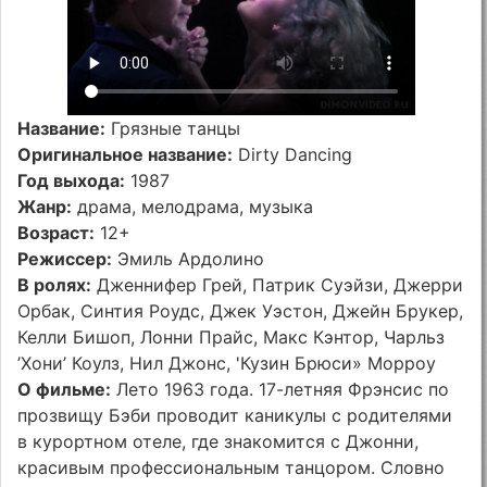
Название:
Грязные танцы
Оригинальное название:
Dirty Dancing
Год выхода:
1987
Жанр:
драма, мелодрама, музыка
Возраст:
12+
Режиссер:
Эмиль Ардолино
В ролях:
Дженнифер Грей, Патрик Суэйзи, Джерри
Орбак, Синтия Роудс, Джек Уэстон, Джейн Брукер,
Келли Бишоп, Лонни Прайс, Макс Кэнтор, Чарльз
’Хони’ Коулз, Нил Джонс, 'Кузин Брюси» Морроу
О фильме:
Лето 1963 года. 17-летняя Фрэнсис по
прозвищу Бэби проводит каникулы с родителями
в курортном отеле, где знакомится с Джонни,
красивым профессиональным танцором. Словно