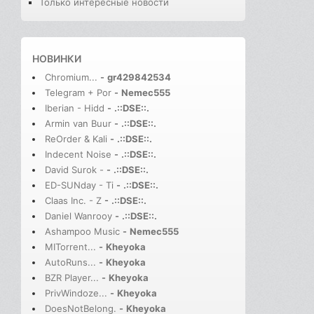
Только интересные новости
НОВИНКИ
Chromium...
-
gr429842534
Telegram + Por
-
Nemec555
Iberian - Hidd
-
.::DSE::.
Armin van Buur
-
.::DSE::.
ReOrder & Kali
-
.::DSE::.
Indecent Noise
-
.::DSE::.
David Surok -
-
.::DSE::.
ED-SUNday - Ti
-
.::DSE::.
Claas Inc. - Z
-
.::DSE::.
Daniel Wanrooy
-
.::DSE::.
Ashampoo Music
-
Nemec555
MITorrent...
-
Kheyoka
AutoRuns...
-
Kheyoka
BZR Player...
-
Kheyoka
PrivWindoze...
-
Kheyoka
DoesNotBelong.
-
Kheyoka