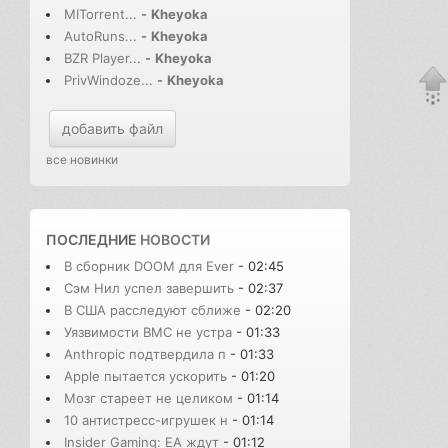
MITorrent...
-
Kheyoka
AutoRuns...
-
Kheyoka
BZR Player...
-
Kheyoka
PrivWindoze...
-
Kheyoka
добавить файл
все новинки
ПОСЛЕДНИЕ
НОВОСТИ
В сборник DOOM для Ever
- 02:45
Сэм Нил успел завершить
- 02:37
В США расследуют сближе
- 02:20
Уязвимости BMC не устра
- 01:33
Anthropic подтвердила п
- 01:33
Apple пытается ускорить
- 01:20
Мозг стареет не целиком
- 01:14
10 антистресс-игрушек н
- 01:14
Insider Gaming: EA ждут
- 01:12