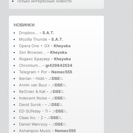
Только интересные новости
НОВИНКИ
Dropbox...
-
S.A.T.
Mozilla Thunde
-
S.A.T.
Opera One + GX
-
Kheyoka
Zen Browser...
-
Kheyoka
Яндекс Браузер
-
Kheyoka
Chromium...
-
gr429842534
Telegram + Por
-
Nemec555
Iberian - Hidd
-
.::DSE::.
Armin van Buur
-
.::DSE::.
ReOrder & Kali
-
.::DSE::.
Indecent Noise
-
.::DSE::.
David Surok -
-
.::DSE::.
ED-SUNday - Ti
-
.::DSE::.
Claas Inc. - Z
-
.::DSE::.
Daniel Wanrooy
-
.::DSE::.
Ashampoo Music
-
Nemec555