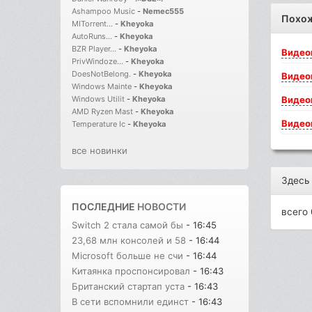
Ashampoo Music
-
Nemec555
Похо
MITorrent...
-
Kheyoka
AutoRuns...
-
Kheyoka
BZR Player...
-
Kheyoka
Видео
PrivWindoze...
-
Kheyoka
DoesNotBelong.
-
Kheyoka
Видео
Windows Mainte
-
Kheyoka
Видео
Windows Utilit
-
Kheyoka
AMD Ryzen Mast
-
Kheyoka
Видео
Temperature Ic
-
Kheyoka
все новинки
Здесь
ПОСЛЕДНИЕ
НОВОСТИ
всего 
Switch 2 стала самой бы
- 16:45
23,68 млн консолей и 58
- 16:44
Microsoft больше не счи
- 16:44
Китаянка проспонсировал
- 16:43
Британский стартап уста
- 16:43
В сети вспомнили единст
- 16:43