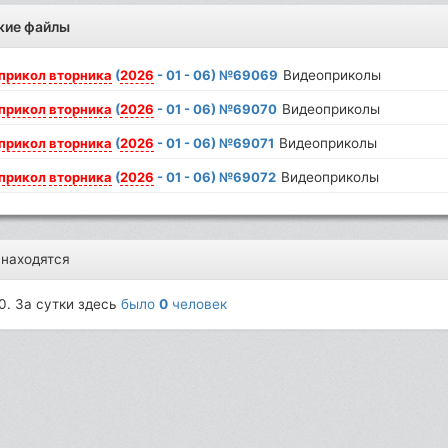
жие файлы
прикол
вторника
(
2026
- 01 - 06) №69069
Видеоприколы
прикол
вторника
(
2026
- 01 - 06) №69070
Видеоприколы
прикол
вторника
(
2026
- 01 - 06) №69071
Видеоприколы
прикол
вторника
(
2026
- 01 - 06) №69072
Видеоприколы
 находятся
0. За сутки здесь
было
0
человек