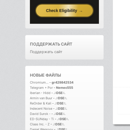
ПОДДЕРЖАТЬ САЙТ
Поддержать сайт
НОВЫЕ ФАЙЛЫ
Chromium...
-
gr429842534
Telegram + Por
-
Nemec555
Iberian - Hidd
-
.::DSE::.
Armin van Buur
-
.::DSE::.
ReOrder & Kali
-
.::DSE::.
Indecent Noise
-
.::DSE::.
David Surok -
-
.::DSE::.
ED-SUNday - Ti
-
.::DSE::.
Claas Inc. - Z
-
.::DSE::.
Daniel Wanrooy
-
.::DSE::.