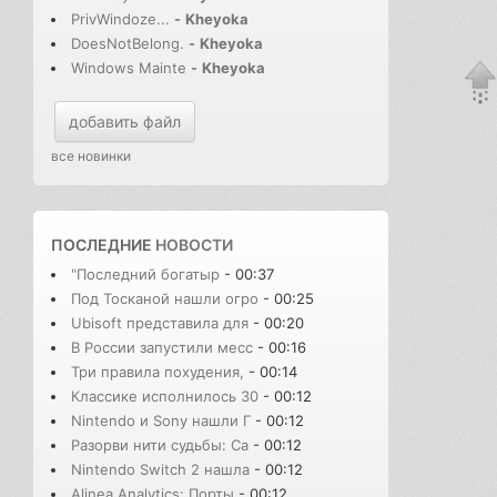
PrivWindoze...
-
Kheyoka
DoesNotBelong.
-
Kheyoka
Windows Mainte
-
Kheyoka
добавить файл
все новинки
ПОСЛЕДНИЕ
НОВОСТИ
"Последний богатыр
- 00:37
Под Тосканой нашли огро
- 00:25
Ubisoft представила для
- 00:20
В России запустили месс
- 00:16
Три правила похудения,
- 00:14
Классике исполнилось 30
- 00:12
Nintendo и Sony нашли Г
- 00:12
Разорви нити судьбы: Сa
- 00:12
Nintendo Switch 2 нашла
- 00:12
Alinea Analytics: Порты
- 00:12