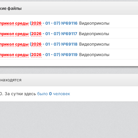
жие файлы
прикол
среды
(
2026
- 01 - 07) №69116
Видеоприколы
прикол
среды
(
2026
- 01 - 07) №69117
Видеоприколы
прикол
среды
(
2026
- 01 - 07) №69118
Видеоприколы
прикол
среды
(
2026
- 01 - 07) №69119
Видеоприколы
 находятся
0. За сутки здесь
было
0
человек