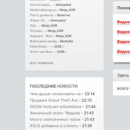
Homescapes...
-
zhenyatut
Похо
NoMoreBackgrou
-
Ninja_H2R
Пасть дьявола.
-
Boserva
Sniper 3D...
-
zhenyatut
Видео
Hail...
-
Ninja_H2R
Shizuku...
-
Ninja_H2R
Видео
Adguard - Bloc
-
Ninja_H2R
Видео
Файловый менед
-
Muhoflu
Eelke Kleijn -
-
.::DSE::.
Видео
Armin van Buur
-
.::DSE::.
все новинки
Здесь
ПОСЛЕДНИЕ
НОВОСТИ
всего 
Чем дышат космонавты на
- 22:14
Продажи Grand Theft Aut
- 22:12
DOOM получил юбилейное
- 21:44
Финальный сезон "Ведьма
- 21:43
Много симпатичных герои
- 21:43
ASUS добавила в утилиту
- 21:36