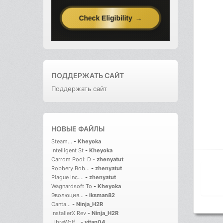
ПОДДЕРЖАТЬ САЙТ
Поддержать сайт
НОВЫЕ ФАЙЛЫ
Steam...
-
Kheyoka
Intelligent St
-
Kheyoka
Carrom Pool: D
-
zhenyatut
Robbery Bob...
-
zhenyatut
Plague Inc....
-
zhenyatut
Wagnardsoft To
-
Kheyoka
Эволюция...
-
iksman82
Canta...
-
Ninja_H2R
InstallerX Rev
-
Ninja_H2R
LibreWolf...
-
vitan04