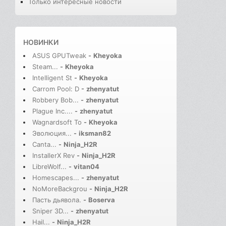
Только интересные новости
НОВИНКИ
ASUS GPUTweak
-
Kheyoka
Steam...
-
Kheyoka
Intelligent St
-
Kheyoka
Carrom Pool: D
-
zhenyatut
Robbery Bob...
-
zhenyatut
Plague Inc....
-
zhenyatut
Wagnardsoft To
-
Kheyoka
Эволюция...
-
iksman82
Canta...
-
Ninja_H2R
InstallerX Rev
-
Ninja_H2R
LibreWolf...
-
vitan04
Homescapes...
-
zhenyatut
NoMoreBackgrou
-
Ninja_H2R
Пасть дьявола.
-
Boserva
Sniper 3D...
-
zhenyatut
Hail...
-
Ninja_H2R