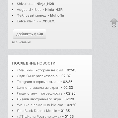
Shizuku...
-
Ninja_H2R
Adguard - Bloc
-
Ninja_H2R
Файловый менед
-
Muhoflu
Eelke Kleijn -
-
.::DSE::.
добавить файл
все новинки
ПОСЛЕДНИЕ
НОВОСТИ
«Машины, которые не был
- 02:45
Сэди Синк рассказала о
- 02:37
Telegram впервые стал с
- 02:35
Lumilens вышла из скрыт
- 02:33
Люди станут погрешность
- 02:25
Дизайн внутреннего экра
- 02:20
Учёные с помощью ИИ ско
- 02:20
Для Black Desert Mobile
- 01:35
«ИТ Школа Ростелекома»
- 01:25