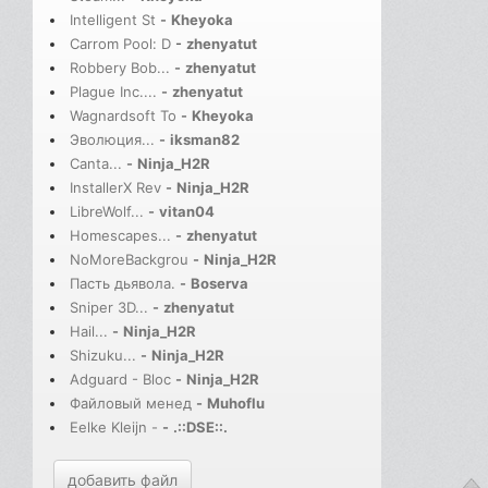
Intelligent St
-
Kheyoka
Carrom Pool: D
-
zhenyatut
Robbery Bob...
-
zhenyatut
Plague Inc....
-
zhenyatut
Wagnardsoft To
-
Kheyoka
Эволюция...
-
iksman82
Canta...
-
Ninja_H2R
InstallerX Rev
-
Ninja_H2R
LibreWolf...
-
vitan04
Homescapes...
-
zhenyatut
NoMoreBackgrou
-
Ninja_H2R
Пасть дьявола.
-
Boserva
Sniper 3D...
-
zhenyatut
Hail...
-
Ninja_H2R
Shizuku...
-
Ninja_H2R
Adguard - Bloc
-
Ninja_H2R
Файловый менед
-
Muhoflu
Eelke Kleijn -
-
.::DSE::.
добавить файл