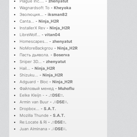
Plague Inc....
-
zhenyatut
Wagnardsoft To
-
Kheyoka
Эволюция...
-
iksman82
Canta...
-
Ninja_H2R
InstallerX Rev
-
Ninja_H2R
LibreWolf...
-
vitan04
Homescapes...
-
zhenyatut
NoMoreBackgrou
-
Ninja_H2R
Пасть дьявола.
-
Boserva
Sniper 3D...
-
zhenyatut
Hail...
-
Ninja_H2R
Shizuku...
-
Ninja_H2R
Adguard - Bloc
-
Ninja_H2R
Файловый менед
-
Muhoflu
Eelke Kleijn -
-
.::DSE::.
Armin van Buur
-
.::DSE::.
Dropbox...
-
S.A.T.
Mozilla Thunde
-
S.A.T.
Re:Locate & Ri
-
.::DSE::.
Juan Alminana
-
.::DSE::.