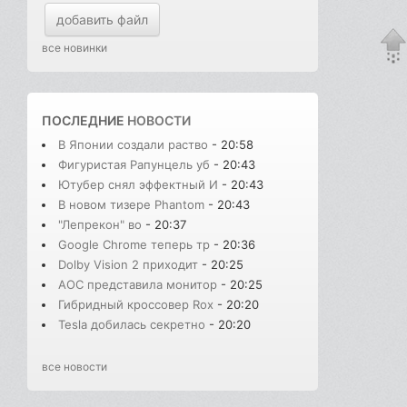
добавить файл
все новинки
ПОСЛЕДНИЕ
НОВОСТИ
В Японии создали раство
- 20:58
Фигуристая Рапунцель уб
- 20:43
Ютубер снял эффектный И
- 20:43
В новом тизере Phantom
- 20:43
"Лепрекон" во
- 20:37
Google Chrome теперь тр
- 20:36
Dolby Vision 2 приходит
- 20:25
AOC представила монитор
- 20:25
Гибридный кроссовер Rox
- 20:20
Tesla добилась секретно
- 20:20
все новости