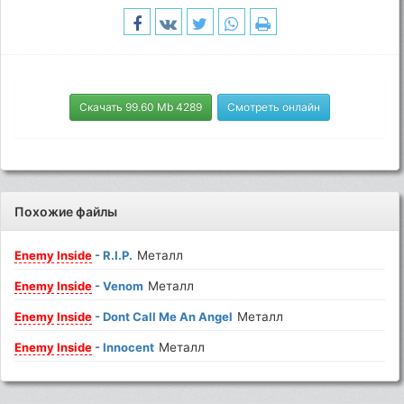
Скачать 99.60 Mb 4289
Смотреть онлайн
Похожие файлы
Enemy
Inside
- R.I.P.
Металл
Enemy
Inside
- Venom
Металл
Enemy
Inside
- Dont Call Me An Angel
Металл
Enemy
Inside
- Innocent
Металл