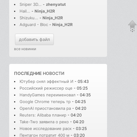
Sniper 3D...
-
zhenyatut
Hail...
-
Ninja_H2R
Shizuku...
-
Ninja_H2R
Adguard - Bloc
-
Ninja_H2R
добавить файл
все новинки
ПОСЛЕДНИЕ
НОВОСТИ
Ютубер снял эффектный И
- 05:43
Российский режиссер оце
- 05:25
HandyGames переименовал
- 04:35
Google Chrome теперь тр
- 04:25
OpenAI приостановила ра
- 04:20
Reuters: Alibaba планир
- 04:20
Take-Two заявила о реко
- 04:20
Новое исследование раск
- 03:25
Пентагон потратит 400 м
- 03:20