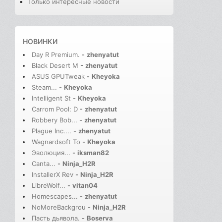
Только интересные новости
НОВИНКИ
Day R Premium.
-
zhenyatut
Black Desert M
-
zhenyatut
ASUS GPUTweak
-
Kheyoka
Steam...
-
Kheyoka
Intelligent St
-
Kheyoka
Carrom Pool: D
-
zhenyatut
Robbery Bob...
-
zhenyatut
Plague Inc....
-
zhenyatut
Wagnardsoft To
-
Kheyoka
Эволюция...
-
iksman82
Canta...
-
Ninja_H2R
InstallerX Rev
-
Ninja_H2R
LibreWolf...
-
vitan04
Homescapes...
-
zhenyatut
NoMoreBackgrou
-
Ninja_H2R
Пасть дьявола.
-
Boserva