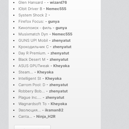
Glen Hansard -
-
wizard76
IObit Driver B
-
Nemec555
System Shock 2
-
Firefox Focus:
-
gunya
Кинопоиск－филь
-
gunya
Musixmatch Dyn
-
Nemec555
GUNS UP! Mobil
-
zhenyatut
Крокодильчик С
-
zhenyatut
Day R Premium.
-
zhenyatut
Black Desert M
-
zhenyatut
ASUS GPUTweak
-
Kheyoka
Steam...
-
Kheyoka
Intelligent St
-
Kheyoka
Carrom Pool: D
-
zhenyatut
Robbery Bob...
-
zhenyatut
Plague Inc....
-
zhenyatut
Wagnardsoft To
-
Kheyoka
Эволюция...
-
iksman82
Canta...
-
Ninja_H2R