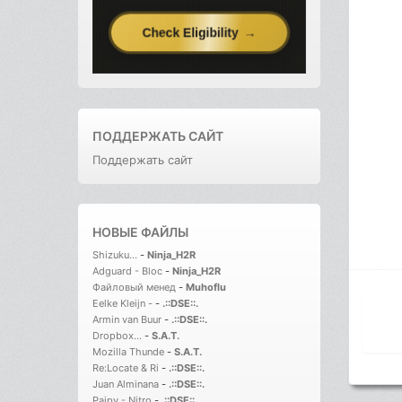
ПОДДЕРЖАТЬ САЙТ
Поддержать сайт
НОВЫЕ ФАЙЛЫ
Shizuku...
-
Ninja_H2R
Adguard - Bloc
-
Ninja_H2R
Файловый менед
-
Muhoflu
Eelke Kleijn -
-
.::DSE::.
Armin van Buur
-
.::DSE::.
Dropbox...
-
S.A.T.
Mozilla Thunde
-
S.A.T.
Re:Locate & Ri
-
.::DSE::.
Juan Alminana
-
.::DSE::.
Paipy - Nitro
-
.::DSE::.