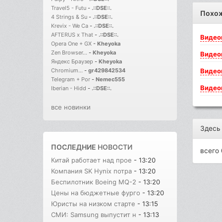
Travel5 - Futu
-
.::DSE::.
Похо
4 Strings & Su
-
.::DSE::.
Krevix - We Ca
-
.::DSE::.
AFTERUS x That
-
.::DSE::.
Видео
Opera One + GX
-
Kheyoka
Zen Browser...
-
Kheyoka
Видео
Яндекс Браузер
-
Kheyoka
Видео
Chromium...
-
gr429842534
Telegram + Por
-
Nemec555
Видео
Iberian - Hidd
-
.::DSE::.
все новинки
Здесь
ПОСЛЕДНИЕ
НОВОСТИ
всего 
Китай работает над прое
- 13:20
Компания SK Hynix потра
- 13:20
Беспилотник Boeing MQ-2
- 13:20
Цены на бюджетные фурго
- 13:20
Юристы на низком старте
- 13:15
СМИ: Samsung выпустит н
- 13:13