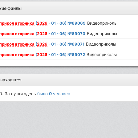
жие файлы
прикол
вторника
(
2026
- 01 - 06) №69069
Видеоприколы
прикол
вторника
(
2026
- 01 - 06) №69070
Видеоприколы
прикол
вторника
(
2026
- 01 - 06) №69071
Видеоприколы
прикол
вторника
(
2026
- 01 - 06) №69072
Видеоприколы
 находятся
0. За сутки здесь
было
0
человек