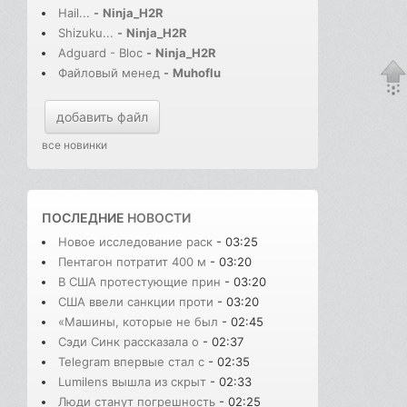
Hail...
-
Ninja_H2R
Shizuku...
-
Ninja_H2R
Adguard - Bloc
-
Ninja_H2R
Файловый менед
-
Muhoflu
добавить файл
все новинки
ПОСЛЕДНИЕ
НОВОСТИ
Новое исследование раск
- 03:25
Пентагон потратит 400 м
- 03:20
В США протестующие прин
- 03:20
США ввели санкции проти
- 03:20
«Машины, которые не был
- 02:45
Сэди Синк рассказала о
- 02:37
Telegram впервые стал с
- 02:35
Lumilens вышла из скрыт
- 02:33
Люди станут погрешность
- 02:25