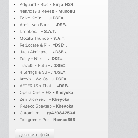
Adguard - Bloc
-
Ninja_H2R
Файловый менед
-
Muhoflu
Eelke Kleijn -
-
.::DSE::.
Armin van Buur
-
.::DSE::.
Dropbox...
-
S.A.T.
Mozilla Thunde
-
S.A.T.
Re:Locate & Ri
-
.::DSE::.
Juan Alminana
-
.::DSE::.
Paipy - Nitro
-
.::DSE::.
Travel5 - Futu
-
.::DSE::.
4 Strings & Su
-
.::DSE::.
Krevix - We Ca
-
.::DSE::.
AFTERUS x That
-
.::DSE::.
Opera One + GX
-
Kheyoka
Zen Browser...
-
Kheyoka
Яндекс Браузер
-
Kheyoka
Chromium...
-
gr429842534
Telegram + Por
-
Nemec555
добавить файл