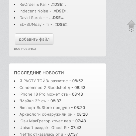
ReOrder & Kali
-
.::DSE::.
Indecent Noise
-
.::DSE::.
David Surok -
-
.::DSE::.
ED-SUNday - Ti
-
.::DSE::.
добавить файл
все новинки
ПОСЛЕДНИЕ
НОВОСТИ
Я РАСТУ ТОЙЗ: развитие
- 08:52
Condemned 2 Bloodshot д
- 08:43
iPhone 18 Pro может ста
- 08:43
"Майкл 2": съ
- 08:37
Эксперт RuStore предупр
- 08:20
Археологи обнаружили ри
- 08:20
Юэн МакГрегор хочет вер
- 07:43
Ubisoft раздаёт Ghost R
- 07:43
Netflix отказалась от а
- 07:37