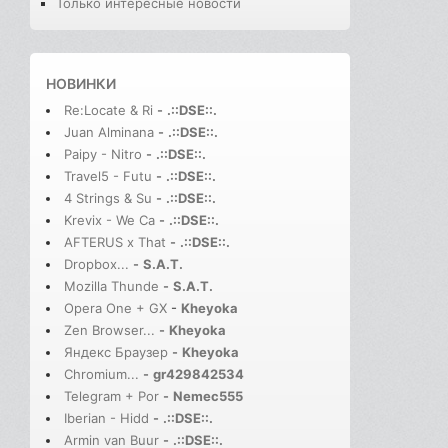
Только интересные новости
НОВИНКИ
Re:Locate & Ri
-
.::DSE::.
Juan Alminana
-
.::DSE::.
Paipy - Nitro
-
.::DSE::.
Travel5 - Futu
-
.::DSE::.
4 Strings & Su
-
.::DSE::.
Krevix - We Ca
-
.::DSE::.
AFTERUS x That
-
.::DSE::.
Dropbox...
-
S.A.T.
Mozilla Thunde
-
S.A.T.
Opera One + GX
-
Kheyoka
Zen Browser...
-
Kheyoka
Яндекс Браузер
-
Kheyoka
Chromium...
-
gr429842534
Telegram + Por
-
Nemec555
Iberian - Hidd
-
.::DSE::.
Armin van Buur
-
.::DSE::.