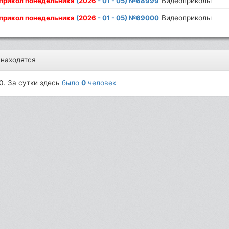
прикол
понедельника
(
2026
- 01 - 05) №68999
Видеоприколы
прикол
понедельника
(
2026
- 01 - 05) №69000
Видеоприколы
 находятся
0. За сутки здесь
было
0
человек