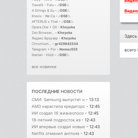
Видео
Travel5 - Futu
-
.::DSE::.
Видео
4 Strings & Su
-
.::DSE::.
Krevix - We Ca
-
.::DSE::.
AFTERUS x That
-
.::DSE::.
Opera One + GX
-
Kheyoka
Zen Browser...
-
Kheyoka
Здесь
Яндекс Браузер
-
Kheyoka
Chromium...
-
gr429842534
Telegram + Por
-
Nemec555
всего 
Iberian - Hidd
-
.::DSE::.
все новинки
ПОСЛЕДНИЕ
НОВОСТИ
СМИ: Samsung выпустит н
- 13:13
AMD нарастила кредиторс
- 12:45
ИИ создал 16 жизнеспосо
- 12:45
18-летний подросток из
- 12:43
ИИ впервые создал новые
- 12:43
Netflix отменил англояз
- 12:43