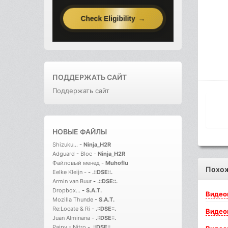
ПОДДЕРЖАТЬ САЙТ
Поддержать сайт
НОВЫЕ ФАЙЛЫ
Shizuku...
-
Ninja_H2R
Adguard - Bloc
-
Ninja_H2R
Файловый менед
-
Muhoflu
Похо
Eelke Kleijn -
-
.::DSE::.
Armin van Buur
-
.::DSE::.
Dropbox...
-
S.A.T.
Видео
Mozilla Thunde
-
S.A.T.
Re:Locate & Ri
-
.::DSE::.
Видео
Juan Alminana
-
.::DSE::.
Paipy - Nitro
-
.::DSE::.