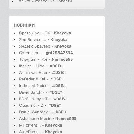
Только интересные новости
НОВИНКИ
Opera One + GX
-
Kheyoka
Zen Browser...
-
Kheyoka
Яндекс Браузер
-
Kheyoka
Chromium...
-
gr429842534
Telegram + Por
-
Nemec555
Iberian - Hidd
-
.::DSE::.
Armin van Buur
-
.::DSE::.
ReOrder & Kali
-
.::DSE::.
Indecent Noise
-
.::DSE::.
David Surok -
-
.::DSE::.
ED-SUNday - Ti
-
.::DSE::.
Claas Inc. - Z
-
.::DSE::.
Daniel Wanrooy
-
.::DSE::.
Ashampoo Music
-
Nemec555
MITorrent...
-
Kheyoka
AutoRuns...
-
Kheyoka