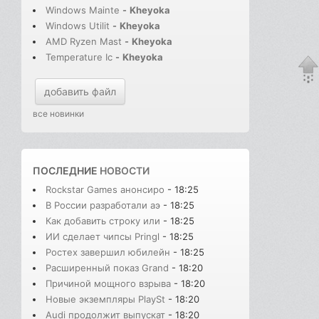
Windows Mainte
-
Kheyoka
Windows Utilit
-
Kheyoka
AMD Ryzen Mast
-
Kheyoka
Temperature Ic
-
Kheyoka
добавить файл
все новинки
ПОСЛЕДНИЕ
НОВОСТИ
Rockstar Games анонсиро
- 18:25
В России разработали аэ
- 18:25
Как добавить строку или
- 18:25
ИИ сделает чипсы Pringl
- 18:25
Ростех завершил юбилейн
- 18:25
Расширенный показ Grand
- 18:20
Причиной мощного взрыва
- 18:20
Новые экземпляры PlaySt
- 18:20
Audi продолжит выпускат
- 18:20