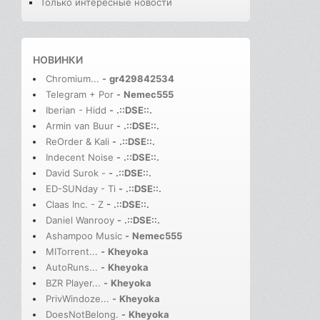
Только интересные новости
НОВИНКИ
Chromium...
-
gr429842534
Telegram + Por
-
Nemec555
Iberian - Hidd
-
.::DSE::.
Armin van Buur
-
.::DSE::.
ReOrder & Kali
-
.::DSE::.
Indecent Noise
-
.::DSE::.
David Surok -
-
.::DSE::.
ED-SUNday - Ti
-
.::DSE::.
Claas Inc. - Z
-
.::DSE::.
Daniel Wanrooy
-
.::DSE::.
Ashampoo Music
-
Nemec555
MITorrent...
-
Kheyoka
AutoRuns...
-
Kheyoka
BZR Player...
-
Kheyoka
PrivWindoze...
-
Kheyoka
DoesNotBelong.
-
Kheyoka