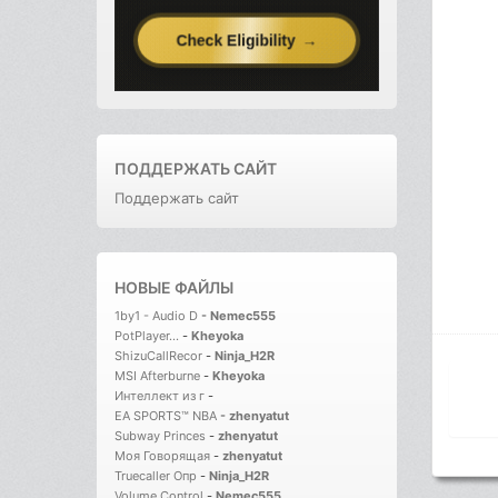
ПОДДЕРЖАТЬ САЙТ
Поддержать сайт
НОВЫЕ ФАЙЛЫ
1by1 - Audio D
-
Nemec555
PotPlayer...
-
Kheyoka
ShizuCallRecor
-
Ninja_H2R
MSI Afterburne
-
Kheyoka
Интеллект из г
-
EA SPORTS™ NBA
-
zhenyatut
Subway Princes
-
zhenyatut
Моя Говорящая
-
zhenyatut
Truecaller Опр
-
Ninja_H2R
Volume Control
-
Nemec555