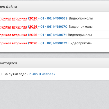
жие файлы
прикол
вторника
(
2026
- 01 - 06) №69069
Видеоприколы
прикол
вторника
(
2026
- 01 - 06) №69070
Видеоприколы
прикол
вторника
(
2026
- 01 - 06) №69071
Видеоприколы
прикол
вторника
(
2026
- 01 - 06) №69072
Видеоприколы
 находятся
0. За сутки здесь
было
0
человек