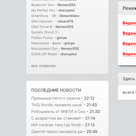
Bluetooth Volu
-
Nemec555
Похо
My Perfect Hot
-
zhenyatut
SmartFons - Об
-
DimonVideo
Glen Hansard -
-
wizard76
Видео
IObit Driver B
-
Nemec555
System Shock 2
-
Видео
Firefox Focus:
-
gunya
Видео
Кинопоиск－филь
-
gunya
Musixmatch Dyn
-
Nemec555
Видео
GUNS UP! Mobil
-
zhenyatut
все новинки
Здесь
ПОСЛЕДНИЕ
НОВОСТИ
всего 
Премьера пятого сезона
- 22:12
THQ Nordic провела шоук
- 21:43
Робошмель от МФТИ и Ско
- 21:20
С возрастом вы становит
- 21:14
ИИ-сжатие текстур Nvidi
- 21:13
OpenAI приостановила ра
- 20:45