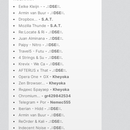
Eelke Kleijn -
-
.::DSE::.
Armin van Buur
-
.::DSE::.
Dropbox...
-
S.A.T.
Mozilla Thunde
-
S.A.T.
Re:Locate & Ri
-
.::DSE::.
Juan Alminana
-
.::DSE::.
Paipy - Nitro
-
.::DSE::.
Travel5 - Futu
-
.::DSE::.
4 Strings & Su
-
.::DSE::.
Krevix - We Ca
-
.::DSE::.
AFTERUS x That
-
.::DSE::.
Opera One + GX
-
Kheyoka
Zen Browser...
-
Kheyoka
Яндекс Браузер
-
Kheyoka
Chromium...
-
gr429842534
Telegram + Por
-
Nemec555
Iberian - Hidd
-
.::DSE::.
Armin van Buur
-
.::DSE::.
ReOrder & Kali
-
.::DSE::.
Indecent Noise
-
.::DSE::.