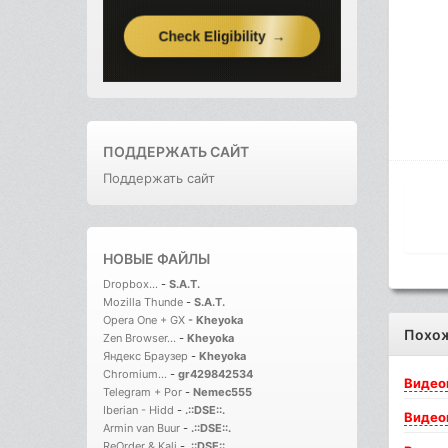
ПОДДЕРЖАТЬ САЙТ
Поддержать сайт
НОВЫЕ ФАЙЛЫ
Dropbox...
-
S.A.T.
Mozilla Thunde
-
S.A.T.
Opera One + GX
-
Kheyoka
Похо
Zen Browser...
-
Kheyoka
Яндекс Браузер
-
Kheyoka
Chromium...
-
gr429842534
Видео
Telegram + Por
-
Nemec555
Iberian - Hidd
-
.::DSE::.
Видео
Armin van Buur
-
.::DSE::.
ReOrder & Kali
-
.::DSE::.