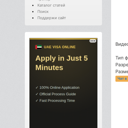
Каталог статей
Поиск
Поддержи сайт
Видео
Тип 
Разре
Разме
Чат в