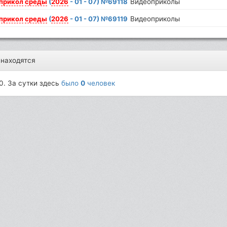
прикол
среды
(
2026
- 01 - 07) №69118
Видеоприколы
прикол
среды
(
2026
- 01 - 07) №69119
Видеоприколы
 находятся
0. За сутки здесь
было
0
человек