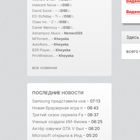
Видео
Indecent Noise
-
.::DSE::.
David Surok -
-
.::DSE::.
Видео
ED-SUNday - Ti
-
.::DSE::.
Claas Inc. - Z
-
.::DSE::.
Daniel Wanrooy
-
.::DSE::.
Ashampoo Music
-
Nemec555
Здесь
MITorrent...
-
Kheyoka
AutoRuns...
-
Kheyoka
BZR Player...
-
Kheyoka
всего 
PrivWindoze...
-
Kheyoka
все новинки
ПОСЛЕДНИЕ
НОВОСТИ
Samsung представила нов
- 07:13
Новая браузерная игра п
- 06:43
Третий сезон сериала Fa
- 06:37
Ученые создали ИИ-биома
- 06:25
Актёр озвучки GTA V был
- 06:20
Microsoft открыла в Инд
- 05:20