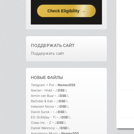
ПОДДЕРЖАТЬ САЙТ
Поддержать сайт
НОВЫЕ ФАЙЛЫ
Telegram + Por
-
Nemec555
Iberian - Hidd
-
.::DSE::.
Armin van Buur
-
.::DSE::.
ReOrder & Kali
-
.::DSE::.
Indecent Noise
-
.::DSE::.
David Surok -
-
.::DSE::.
ED-SUNday - Ti
-
.::DSE::.
Claas Inc. - Z
-
.::DSE::.
Daniel Wanrooy
-
.::DSE::.
Ashampoo Music
-
Nemec555