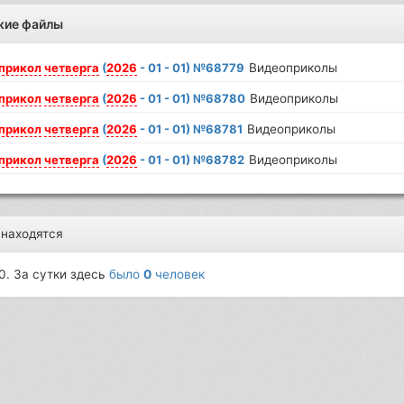
жие файлы
прикол
четверга
(
2026
- 01 - 01) №68779
Видеоприколы
прикол
четверга
(
2026
- 01 - 01) №68780
Видеоприколы
прикол
четверга
(
2026
- 01 - 01) №68781
Видеоприколы
прикол
четверга
(
2026
- 01 - 01) №68782
Видеоприколы
 находятся
0. За сутки здесь
было
0
человек