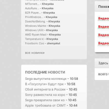
MITorrent...
-
Kheyoka
Похо
AutoRuns...
-
Kheyoka
BZR Player...
-
Kheyoka
PrivWindoze...
-
Kheyoka
Видео
DoesNotBelong.
-
Kheyoka
Windows Mainte
-
Kheyoka
Видео
Windows Utilit
-
Kheyoka
Видео
AMD Ryzen Mast
-
Kheyoka
Temperature Ic
-
Kheyoka
Видео
Frostborn: Coo
-
zhenyatut
все новинки
Здесь
ПОСЛЕДНИЕ
НОВОСТИ
всего 
Sega выпустила коллекци
- 10:58
В «Госуслуги» будут при
- 10:58
Сбой интернета в России
- 10:45
Sony разместила на коро
- 10:45
Sega превратила свои ко
- 10:45
Apple требовала от CXMT
- 10:44